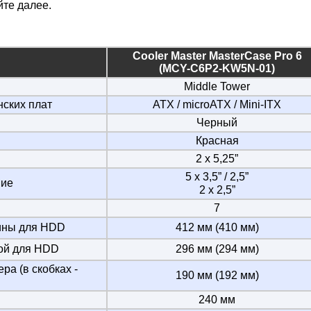
йте далее.
Cooler Master MasterCase Pro 6
(MCY-C6P2-KW5N-01)
Middle Tower
ских плат
ATX / microATX / Mini-ITX
Черный
Красная
2 х 5,25”
5 х 3,5” / 2,5”
ние
2 х 2,5”
7
ины для HDD
412 мм (410 мм)
ой для HDD
296 мм (294 мм)
а (в скобках -
190 мм (192 мм)
240 мм