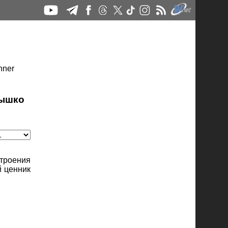
дышко
строения
й ценник