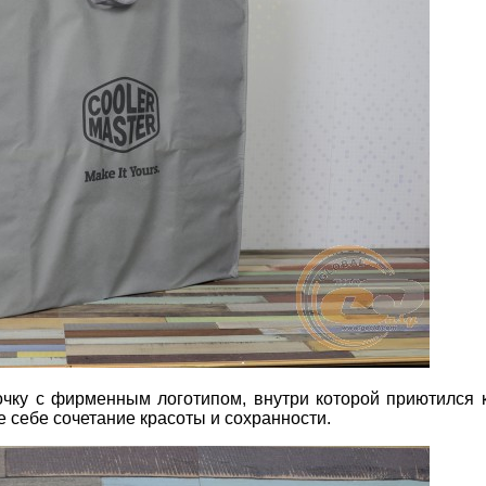
чку с фирменным логотипом, внутри которой приютился 
 себе сочетание красоты и сохранности.