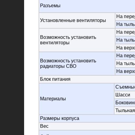
Разъемы
На пере
Установленные вентиляторы
На тыль
На пере
Возможность установить
На тыль
вентиляторы
На верх
На пере
Возможность установить
На тыль
радиаторы СВО
На верх
Блок питания
Съемные
Шасси
Материалы
Бокови
Тыльная
Размеры корпуса
Вес