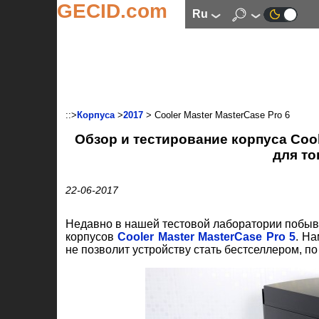
GECID.com
ru
::>
Корпуса
>
2017
> Cooler Master MasterCase Pro 6
Обзор и тестирование корпуса Cool
для т
22-06-2017
Недавно в нашей тестовой лаборатории побыва
корпусов
Cooler Master MasterCase Pro 5
. На
не позволит устройству стать бестселлером, п