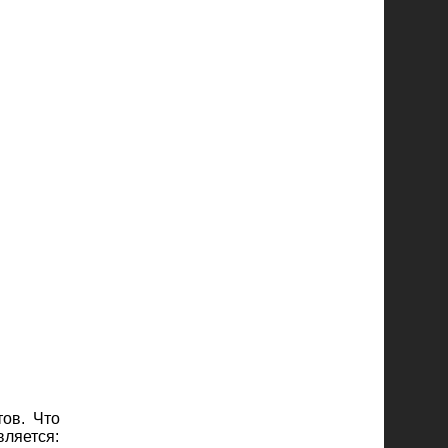
тов. Что
вляется: