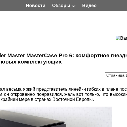
Новости
Обзоры
Видео
er Master MasterCase Pro 6: комфортное гнез
оповых комплектующих
л весьма яркий представитель линейки гибких в плане по
м он откровенно понравился, жаль вот только, что высоки
о крайней мере в странах Восточной Европы.