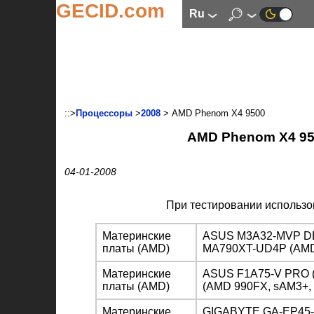
GECID.com
ru
::>
Процессоры
>
2008
> AMD Phenom X4 9500
AMD Phenom X4 95
04-01-2008
При тестировании использо
Материнские
ASUS M3A32-MVP DE
платы (AMD)
MA790XT-UD4P (AMD 
Материнские
ASUS F1A75-V PRO 
платы (AMD)
(AMD 990FX, sAM3+,
Материнские
GIGABYTE GA-EP45-U