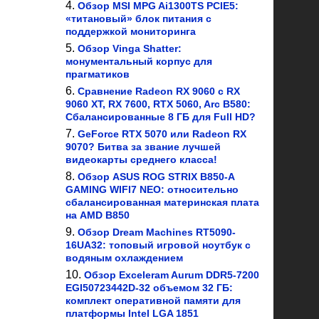
Обзор MSI MPG Ai1300TS PCIE5:
«титановый» блок питания с
поддержкой мониторинга
Обзор Vinga Shatter:
монументальный корпус для
прагматиков
Сравнение Radeon RX 9060 с RX
9060 XT, RX 7600, RTX 5060, Arc B580:
Сбалансированные 8 ГБ для Full HD?
GeForce RTX 5070 или Radeon RX
9070? Битва за звание лучшей
видеокарты среднего класса!
Обзор ASUS ROG STRIX B850-A
GAMING WIFI7 NEO: относительно
сбалансированная материнская плата
на AMD B850
Обзор Dream Machines RT5090-
16UA32: топовый игровой ноутбук с
водяным охлаждением
Обзор Exceleram Aurum DDR5-7200
EGI50723442D-32 объемом 32 ГБ:
комплект оперативной памяти для
платформы Intel LGA 1851