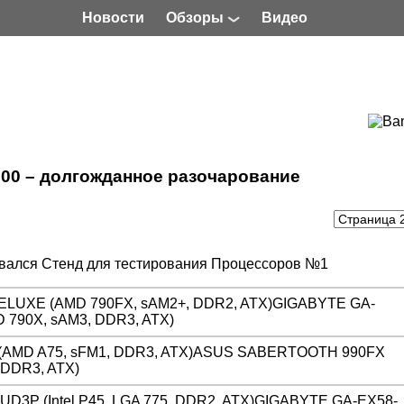
Новости
Обзоры
Видео
00 – долгожданное разочарование
вался Стенд для тестирования Процессоров №1
LUXE (AMD 790FX, sAM2+, DDR2, ATX)GIGABYTE GA-
790X, sAM3, DDR3, ATX)
(AMD A75, sFM1, DDR3, ATX)ASUS SABERTOOTH 990FX
 DDR3, ATX)
D3P (Intel P45, LGA 775, DDR2, ATX)GIGABYTE GA-EX58-