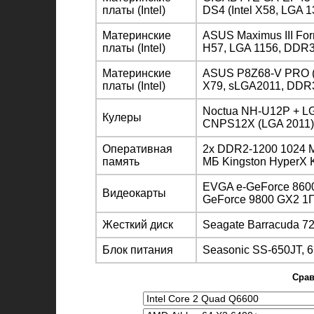
платы (Intel)
DS4 (Intel X58, LGA 
Материнские
ASUS Maximus III For
платы (Intel)
H57, LGA 1156, DDR3
Материнские
ASUS P8Z68-V PRO (I
платы (Intel)
X79, sLGA2011, DDR3
Noctua NH-U12P + LG
Кулеры
CNPS12X (LGA 2011)
Оперативная
2х DDR2-1200 1024 
память
МБ Kingston Hyper
EVGA e-GeForce 86
Видеокарты
GeForce 9800 GX2 1
Жесткий диск
Seagate Barracuda 7
Блок питания
Seasonic SS-650JT, 6
Срав