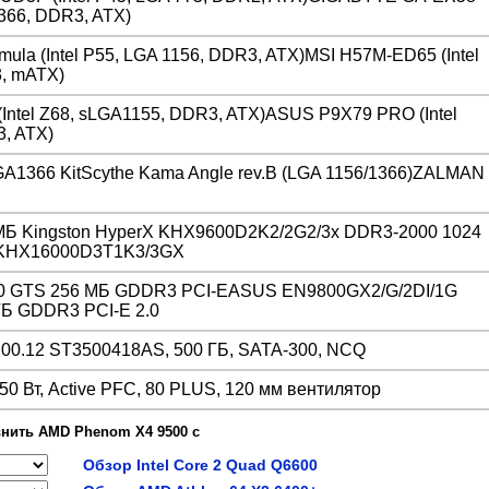
1366, DDR3, ATX)
mula (Intel P55, LGA 1156, DDR3, ATX)MSI H57M-ED65 (Intel
, mATX)
ntel Z68, sLGA1155, DDR3, ATX)ASUS P9X79 PRO (Intel
, ATX)
A1366 KitScythe Kama Angle rev.B (LGA 1156/1366)ZALMAN
МБ Kingston HyperX KHX9600D2K2/2G2/3x DDR3-2000 1024
X KHX16000D3T1K3/3GX
00 GTS 256 МБ GDDR3 PCI-EASUS EN9800GX2/G/2DI/1G
ГБ GDDR3 PCI-E 2.0
200.12 ST3500418AS, 500 ГБ, SATA-300, NCQ
50 Вт, Active PFC, 80 PLUS, 120 мм вентилятор
нить AMD Phenom X4 9500 с
Обзор Intel Core 2 Quad Q6600