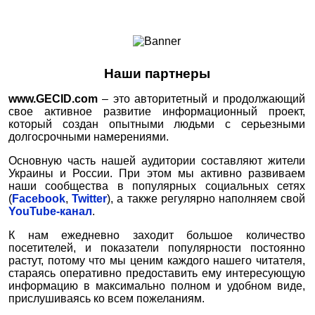
Ноутбуки и Планшеты
Смартфоны
Коммуникации
Наши партнеры
Периферия
Автоэлектроника
www.
GECID.com
– это авторитетный и продолжающий
свое активное развитие информационный проект,
Программное обеспечение
который создан опытными людьми с серьезными
Игры
долгосрочными намерениями.
Основную часть нашей аудитории составляют жители
Украины и России. При этом мы активно развиваем
наши сообщества в популярных социальных сетях
(
Facebook
,
Twitter
), а также регулярно наполняем свой
YouTube-канал
.
К нам ежедневно заходит большое количество
посетителей, и показатели популярности постоянно
растут, потому что мы ценим каждого нашего читателя,
стараясь оперативно предоставить ему интересующую
информацию в максимально полном и удобном виде,
прислушиваясь ко всем пожеланиям.