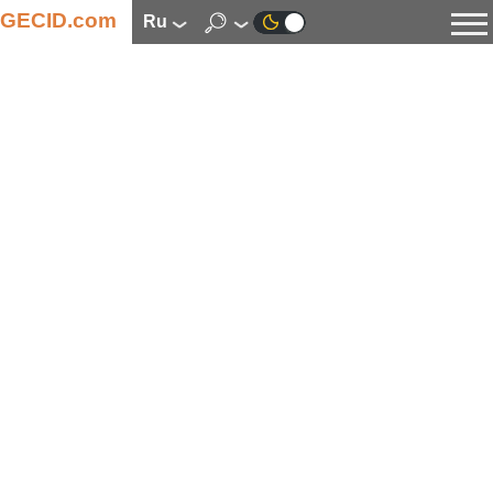
GECID.com
ru
Новости
Видео
Обзоры
Цифровая индустрия
Процессоры
Оперативная память
Материнские платы
Видеокарты
Системы охлаждения
Накопители
Корпуса
Источники питания
Мультимедиа
Цифровое фото и видео
Мониторы