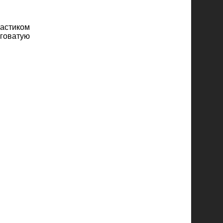
ластиком
говатую