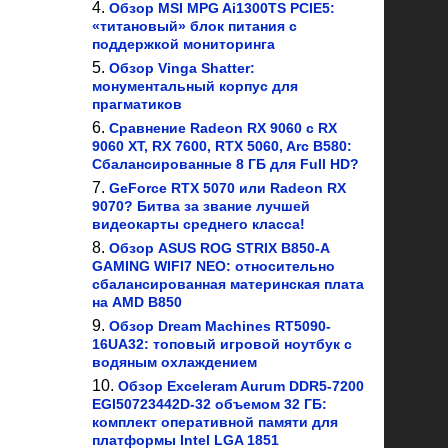
Обзор MSI MPG Ai1300TS PCIE5:
«титановый» блок питания с
поддержкой мониторинга
Обзор Vinga Shatter:
монументальный корпус для
прагматиков
Сравнение Radeon RX 9060 с RX
9060 XT, RX 7600, RTX 5060, Arc B580:
Сбалансированные 8 ГБ для Full HD?
GeForce RTX 5070 или Radeon RX
9070? Битва за звание лучшей
видеокарты среднего класса!
Обзор ASUS ROG STRIX B850-A
GAMING WIFI7 NEO: относительно
сбалансированная материнская плата
на AMD B850
Обзор Dream Machines RT5090-
16UA32: топовый игровой ноутбук с
водяным охлаждением
Обзор Exceleram Aurum DDR5-7200
EGI50723442D-32 объемом 32 ГБ:
комплект оперативной памяти для
платформы Intel LGA 1851