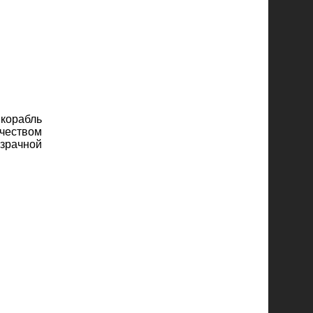
 корабль
ачеством
озрачной