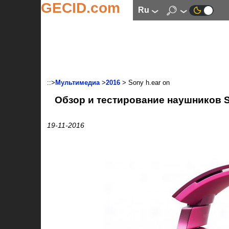
GECID.com
ru
::>
Мультимедиа
>
2016
> Sony h.ear on
Обзор и тестирование наушников S
19-11-2016