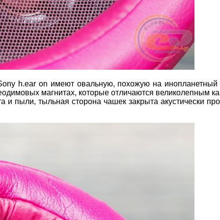
Sony h.ear on имеют овальную, похожую на инопланетный
неодимовых магнитах, которые отличаются великолепным к
та и пыли, тыльная сторона чашек закрыта акустически пр