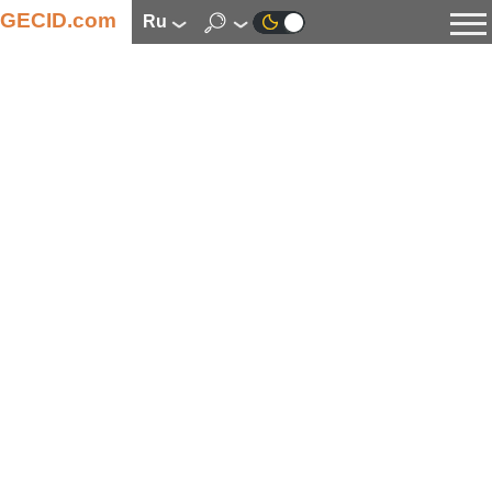
GECID.com
ru
Новости
Видео
Обзоры
Цифровая индустрия
Процессоры
Оперативная память
Материнские платы
Видеокарты
Системы охлаждения
Накопители
Корпуса
Источники питания
Мультимедиа
Цифровое фото и видео
Мониторы