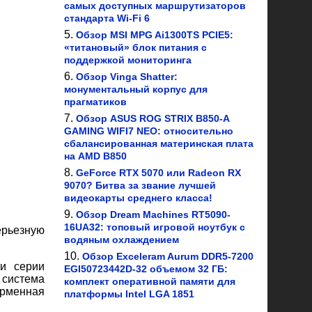
самых доступных маршрутизаторов
стандарта Wi-Fi 6
Обзор MSI MPG Ai1300TS PCIE5:
«титановый» блок питания с
поддержкой мониторинга
Обзор Vinga Shatter:
монументальный корпус для
прагматиков
Обзор ASUS ROG STRIX B850-A
GAMING WIFI7 NEO: относительно
сбалансированная материнская плата
на AMD B850
GeForce RTX 5070 или Radeon RX
9070? Битва за звание лучшей
видеокарты среднего класса!
Обзор Dream Machines RT5090-
16UA32: топовый игровой ноутбук с
ерьезную
водяным охлаждением
Обзор Exceleram Aurum DDR5-7200
ми серии
EGI50723442D-32 объемом 32 ГБ:
 система
комплект оперативной памяти для
ирменная
платформы Intel LGA 1851