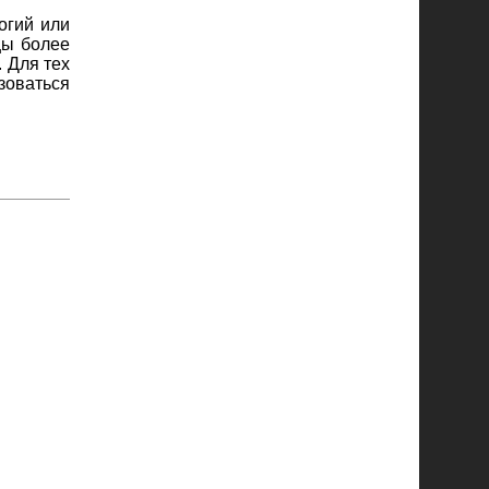
огий или
цы более
. Для тех
зоваться