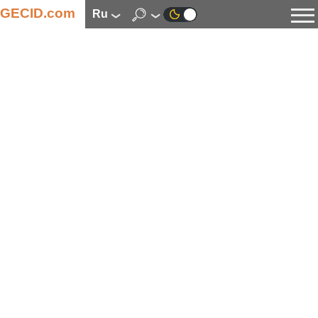
GECID.com
ru
Новости
Видео
Обзоры
Цифровая индустрия
Процессоры
Оперативная память
Материнские платы
Видеокарты
Системы охлаждения
Накопители
Корпуса
Источники питания
Мультимедиа
Цифровое фото и видео
Мониторы