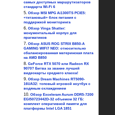
самых доступных маршрутизаторов
стандарта Wi-Fi 6
Обзор MSI MPG Ai1300TS PCIE5:
«титановый» блок питания с
поддержкой мониторинга
Обзор Vinga Shatter:
монументальный корпус для
прагматиков
Обзор ASUS ROG STRIX B850-A
GAMING WIFI7 NEO: относительно
сбалансированная материнская плата
на AMD B850
GeForce RTX 5070 или Radeon RX
9070? Битва за звание лучшей
видеокарты среднего класса!
Обзор Dream Machines RT5090-
16UA32: топовый игровой ноутбук с
водяным охлаждением
Обзор Exceleram Aurum DDR5-7200
EGI50723442D-32 объемом 32 ГБ:
комплект оперативной памяти для
платформы Intel LGA 1851