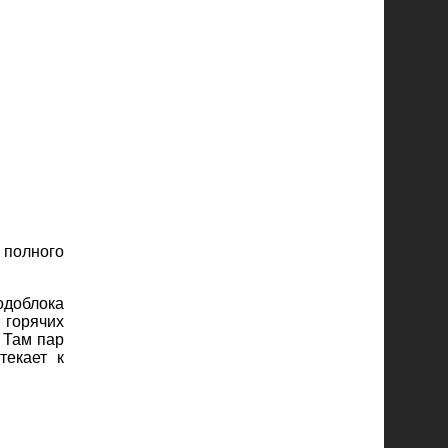
 полного
одоблока
 горячих
 Там пар
текает к