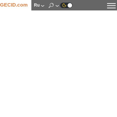
GECID.com
ru
Новости
Видео
Обзоры
Цифровая индустрия
Процессоры
Оперативная память
Материнские платы
Видеокарты
Системы охлаждения
Накопители
Корпуса
Источники питания
Мультимедиа
Цифровое фото и видео
Мониторы