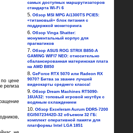
самых доступных маршрутизаторов
стандарта Wi-Fi 6
Обзор MSI MPG Ai1300TS PCIE5:
«титановый» блок питания с
поддержкой мониторинга
Обзор Vinga Shatter:
монументальный корпус для
прагматиков
Обзор ASUS ROG STRIX B850-A
GAMING WIFI7 NEO: относительно
сбалансированная материнская плата
на AMD B850
GeForce RTX 5070 или Radeon RX
9070? Битва за звание лучшей
по цене
видеокарты среднего класса!
е релиза
Обзор Dream Machines RT5090-
16UA32: топовый игровой ноутбук с
вращение
водяным охлаждением
Обзор Exceleram Aurum DDR5-7200
EGI50723442D-32 объемом 32 ГБ:
одников,
комплект оперативной памяти для
платформы Intel LGA 1851
ейчас не