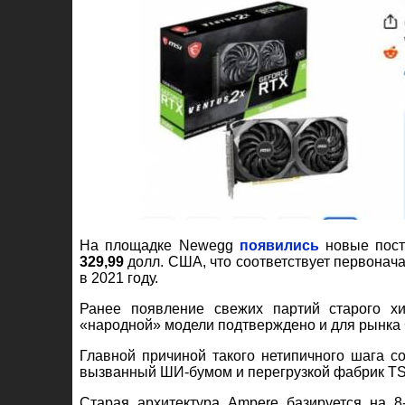
На площадке Newegg
появились
новые пост
329,99
долл. США, что соответствует первонач
в 2021 году.
Ранее появление свежих партий старого х
«народной» модели подтверждено и для рынка
Главной причиной такого нетипичного шага с
вызванный ШИ-бумом и перегрузкой фабрик T
Старая архитектура Ampere базируется на 8