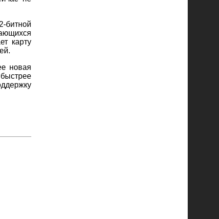
2-битной
щающихся
ет карту
ей.
ее новая
 быстрее
оддержку