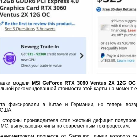
авки модели
MSI GeForce RTX 3060 Ventus 2X 12G OC
альной рекомендованной стоимости этой карты на момент е
ита фиксировали в Китае и Германии, но теперь воз
 США.
о стороны производителя стал жесткий дефицит полупров
SMC, выпускающих чипы по современным техпроцессам.
-нанометровом процессе от Samsung, линии которого с