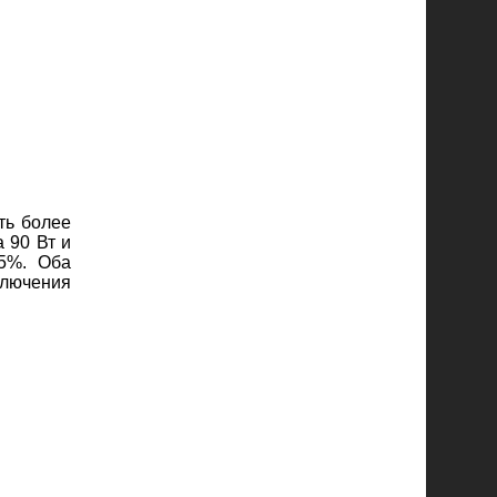
ть более
 90 Вт и
95%. Оба
лючения