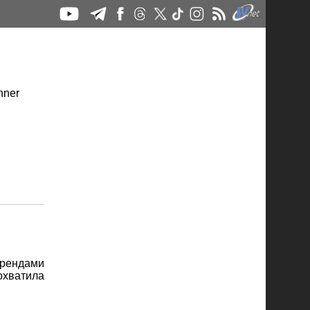
брендами
охватила