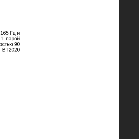
165 Гц и
1, парой
остью 90
е BT2020