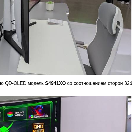
вую QD-OLED модель
S4941XO
со соотношением сторон 32:9