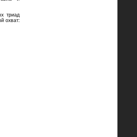
ых триад
й охват: