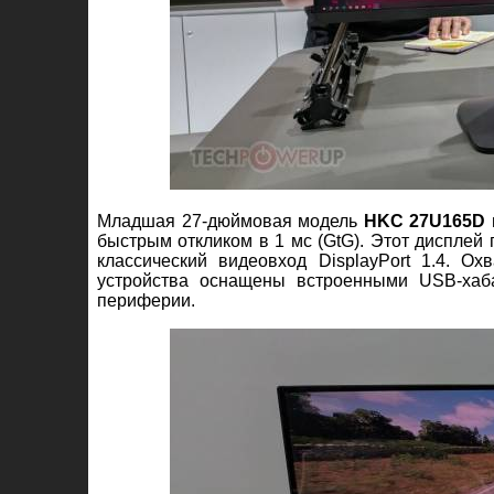
Младшая 27-дюймовая модель
HKC 27U165D
быстрым откликом в 1 мс (GtG). Этот дисплей 
классический видеовход DisplayPort 1.4. О
устройства оснащены встроенными USB-хаб
периферии.