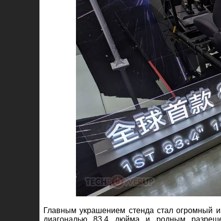
Главным украшением стенда стал огромный 
диагональю 83,4 дюйма и родным разреше