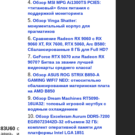
Обзор MSI MPG Ai1300TS PCIE5:
«титановый» блок питания с
поддержкой мониторинга
Обзор Vinga Shatter:
монументальный корпус для
прагматиков
Сравнение Radeon RX 9060 с RX
9060 XT, RX 7600, RTX 5060, Arc B580:
Сбалансированные 8 ГБ для Full HD?
GeForce RTX 5070 или Radeon RX
9070? Битва за звание лучшей
видеокарты среднего класса!
Обзор ASUS ROG STRIX B850-A
GAMING WIFI7 NEO: относительно
сбалансированная материнская плата
на AMD B850
Обзор Dream Machines RT5090-
16UA32: топовый игровой ноутбук с
водяным охлаждением
Обзор Exceleram Aurum DDR5-7200
EGI50723442D-32 объемом 32 ГБ:
комплект оперативной памяти для
C83U60
с
платформы Intel LGA 1851
авиа- и