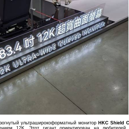
изогнутый ультраширокоформатный монитор
HKC Shield 
нием 12K. Этот гигант ориентирован на любителей 