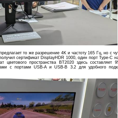
предлагает то же разрешение 4K и частоту 165 Гц, но с чу
получил сертификат DisplayHDR 1000, один порт Type-C на
хват цветового пространства BT2020 здесь составляет 
ами с портами USB-A и USB-B 3.2 для удобного подк