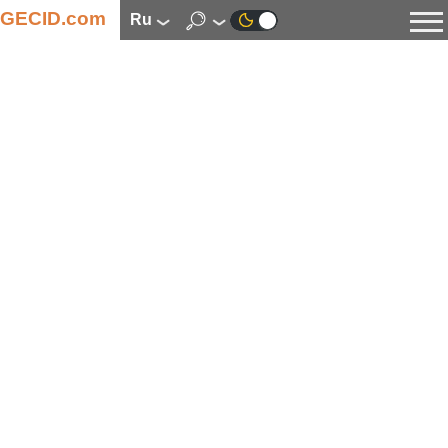
GECID.com
ru
Новости
Видео
Обзоры
Цифровая индустрия
Процессоры
Оперативная память
Материнские платы
Видеокарты
Системы охлаждения
Накопители
Корпуса
Источники питания
Мультимедиа
Цифровое фото и видео
Мониторы