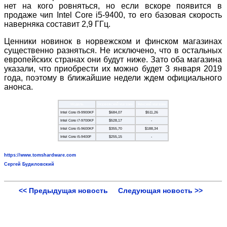
нет на кого ровняться, но если вскоре появится в
продаже чип Intel Core i5-9400, то его базовая скорость
наверняка составит 2,9 ГГц.
Ценники новинок в норвежском и финском магазинах
существенно разняться. Не исключено, что в остальных
европейских странах они будут ниже. Зато оба магазина
указали, что приобрести их можно будет 3 января 2019
года, поэтому в ближайшие недели ждем официального
анонса.
Модель
Норвежский магазин
Финский магазин
Intel Core i9-9900KF
$684,07
$511,26
Intel Core i7-9700KF
$528,17
-
Intel Core i5-9600KF
$355,70
$188,34
Intel Core i5-9400F
$255,15
-
https://www.tomshardware.com
Сергей Будиловский
<< Предыдущая новость
Следующая новость >>