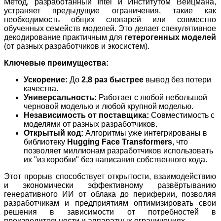
Метод, разработанный Intel и Институтом Вейцмана,
устраняет предыдущие ограничения, такие как
необходимость общих словарей или совместно
обученных семейств моделей. Это делает спекулятивное
декодирование практичным для
гетерогенных моделей
(от разных разработчиков и экосистем).
Ключевые преимущества:
Ускорение:
До
2,8 раз быстрее
вывод без потери
качества.
Универсальность:
Работает с любой небольшой
черновой моделью и любой крупной моделью.
Независимость от поставщика:
Совместимость с
моделями от разных разработчиков.
Открытый код:
Алгоритмы уже интегрированы в
библиотеку
Hugging Face Transformers
, что
позволяет миллионам разработчиков использовать
их "из коробки" без написания собственного кода.
Этот прорыв способствует открытости, взаимодействию
и экономически эффективному развёртыванию
генеративного ИИ от облака до периферии, позволяя
разработчикам и предприятиям оптимизировать свои
решения в зависимости от потребностей в
производительности и аппаратных ограничениях.