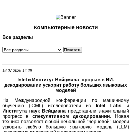
Ноутбуки и Планшеты
Смартфоны
Коммуникации
Компьютерные новости
Периферия
Все разделы
Автоэлектроника
Программное обеспечение
Игры
18-07-2025 14:29
Intel и Институт Вейцмана: прорыв в ИИ-
декодировании ускорит работу больших языковых
моделей
На Международной конференции по машинному
обучению (ICML) исследователи из
Intel Labs
и
Института наук Вейцмана
представили значительный
прогресс в
спекулятивном декодировании
. Новая
техника позволяет любой небольшой "черновой" модели
ускорять любую большую языковую модель (LLM)