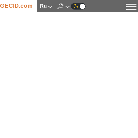
GECID.com
ru
Новости
Видео
Обзоры
Цифровая индустрия
Процессоры
Оперативная память
Материнские платы
Видеокарты
Системы охлаждения
Накопители
Корпуса
Источники питания
Мультимедиа
Цифровое фото и видео
Мониторы