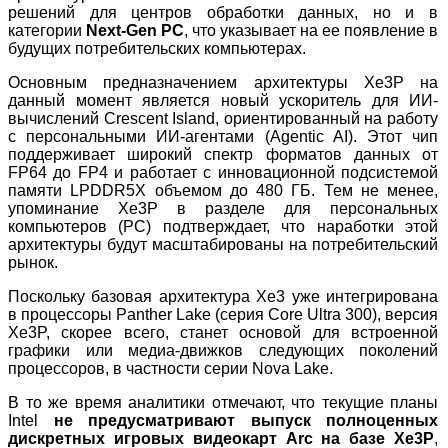
решений для центров обработки данных, но и в
категории
Next-Gen PC
, что указывает на ее появление в
будущих потребительских компьютерах.
Основным предназначением архитектуры Xe3P на
данный момент является новый ускоритель для ИИ-
вычислений Crescent Island, ориентированный на работу
с персональными ИИ-агентами (Agentic AI). Этот чип
поддерживает широкий спектр форматов данных от
FP64 до FP4 и работает с инновационной подсистемой
памяти LPDDR5X объемом до 480 ГБ. Тем не менее,
упоминание Xe3P в разделе для персональных
компьютеров (PC) подтверждает, что наработки этой
архитектуры будут масштабированы на потребительский
рынок.
Поскольку базовая архитектура Xe3 уже интегрирована
в процессоры Panther Lake (серия Core Ultra 300), версия
Xe3P, скорее всего, станет основой для встроенной
графики или медиа-движков следующих поколений
процессоров, в частности серии Nova Lake.
В то же время аналитики отмечают, что текущие планы
Intel
не предусматривают выпуск полноценных
дискретных игровых видеокарт Arc на базе Xe3P
,