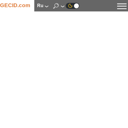
GECID.com
ru
Новости
Видео
Обзоры
Цифровая индустрия
Процессоры
Оперативная память
Материнские платы
Видеокарты
Системы охлаждения
Накопители
Корпуса
Источники питания
Мультимедиа
Цифровое фото и видео
Мониторы