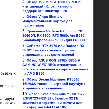
Обзор MSI MPG Ai1300TS PCIE5:
«титановый» блок питания с
поддержкой мониторинга
Обзор Vinga Shatter:
монументальный корпус для
прагматиков
Сравнение Radeon RX 9060 с RX
9060 XT, RX 7600, RTX 5060, Arc B580:
Сбалансированные 8 ГБ для Full HD?
GeForce RTX 5070 или Radeon RX
9070? Битва за звание лучшей
видеокарты среднего класса!
Обзор ASUS ROG STRIX B850-A
GAMING WIFI7 NEO: относительно
сбалансированная материнская плата
ерьезных
на AMD B850
Обзор Dream Machines RT5090-
16UA32: топовый игровой ноутбук с
ля рынка
водяным охлаждением
Обзор Exceleram Aurum DDR5-7200
EGI50723442D-32 объемом 32 ГБ:
ланируют
комплект оперативной памяти для
высокой
платформы Intel LGA 1851