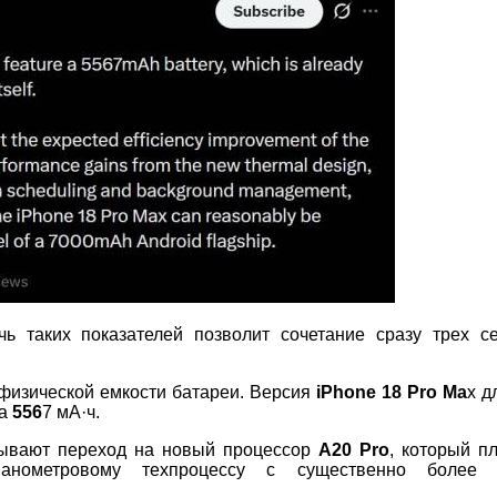
ичь таких показателей позволит сочетание сразу трех с
физической емкости батареи. Версия
iPhone 18 Pro Ma
x д
на
556
7 мА·ч.
зывают переход на новый процессор
A20 Pro
, который п
анометровому техпроцессу с существенно более 