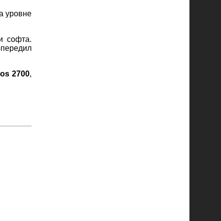
а уровне
и софта.
опередил
os 2700
,