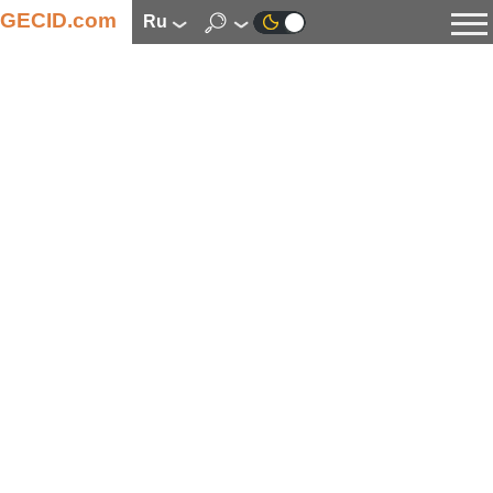
GECID.com
ru
Новости
Видео
Обзоры
Цифровая индустрия
Процессоры
Оперативная память
Материнские платы
Видеокарты
Системы охлаждения
Накопители
Корпуса
Источники питания
Мультимедиа
Цифровое фото и видео
Мониторы