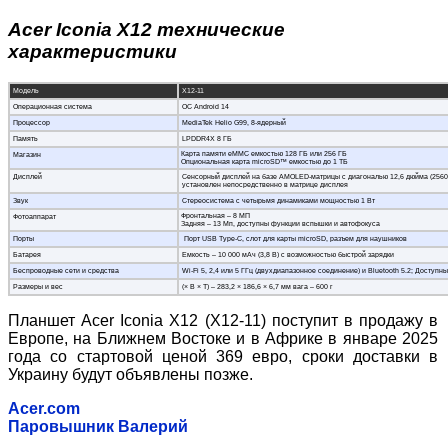
Acer Iconia X12 технические
характеристики
Модель
Х12-11
Операционная система
ОС Android 14
Процессор
MediaTek Helio G99, 8-ядерный
Память
LPDDR4X 8 ГБ
Карта памяти eMMC емкостью 128 ГБ или 256 ГБ
Магазин
Опциональная карта microSD™ емкостью до 1 ТБ
Дисплей
Сенсорный дисплей на базе AMOLED-матрицы с диагональю 12,6 дюйма (2560 × 
установлен непосредственно в матрице дисплея
Звук
Стереосистема с четырьмя динамиками мощностью 1 Вт
Фронтальная – 8 МП
Фотоаппарат
Задняя – 13 Мп, доступны функции вспышки и автофокуса
Порты
Порт USB Type-C, слот для карты microSD, разъем для наушников
Батарея
Емкость – 10 000 мАч (3,8 В) с возможностью быстрой зарядки
Беспроводные сети и средства
Wi-Fi 5, 2,4 или 5 ГГц (двухдиапазонное соединение) и Bluetooth 5.2; Доступ
Размеры и вес
(× В × Т) – 283,2 × 186,6 × 6,7 мм вага – 600 г
Планшет Acer Iconia X12 (X12-11) поступит в продажу в
Европе, на Ближнем Востоке и в Африке в январе 2025
года со стартовой ценой 369 евро, сроки доставки в
Украину будут объявлены позже.
Acer.com
Паровышник Валерий