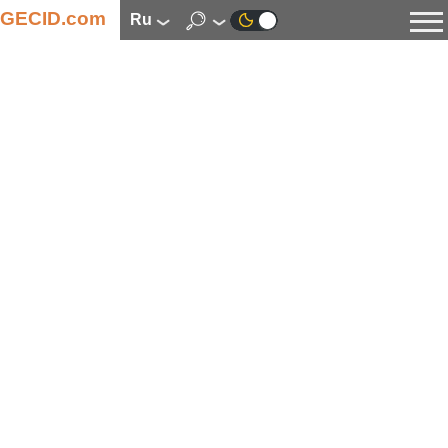
GECID.com
ru
Новости
Видео
Обзоры
Цифровая индустрия
Процессоры
Оперативная память
Материнские платы
Видеокарты
Системы охлаждения
Накопители
Корпуса
Источники питания
Мультимедиа
Цифровое фото и видео
Мониторы