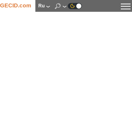
GECID.com
ru
Новости
Видео
Обзоры
Цифровая индустрия
Процессоры
Оперативная память
Материнские платы
Видеокарты
Системы охлаждения
Накопители
Корпуса
Источники питания
Мультимедиа
Цифровое фото и видео
Мониторы