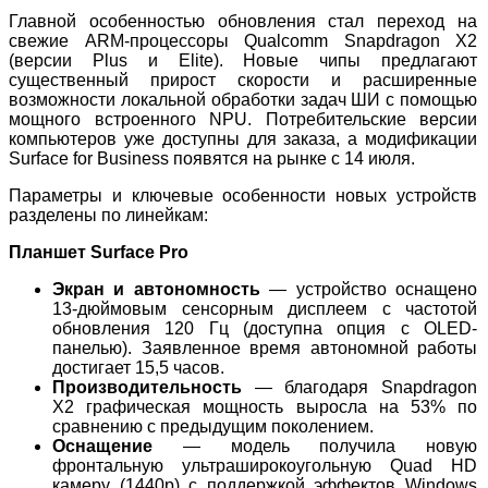
Главной особенностью обновления стал переход на
свежие ARM-процессоры Qualcomm Snapdragon X2
(версии Plus и Elite). Новые чипы предлагают
существенный прирост скорости и расширенные
возможности локальной обработки задач ШИ с помощью
мощного встроенного NPU. Потребительские версии
компьютеров уже доступны для заказа, а модификации
Surface for Business появятся на рынке с 14 июля.
Параметры и ключевые особенности новых устройств
разделены по линейкам:
Планшет Surface Pro
Экран и автономность
— устройство оснащено
13-дюймовым сенсорным дисплеем с частотой
обновления 120 Гц (доступна опция с OLED-
панелью). Заявленное время автономной работы
достигает 15,5 часов.
Производительность
— благодаря Snapdragon
X2 графическая мощность выросла на 53% по
сравнению с предыдущим поколением.
Оснащение
— модель получила новую
фронтальную ультраширокоугольную Quad HD
камеру (1440p) с поддержкой эффектов Windows