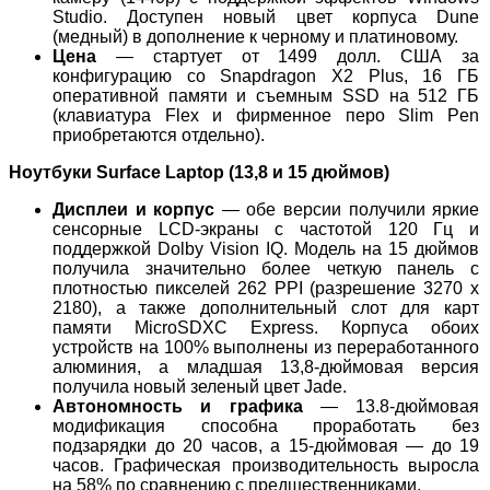
Studio. Доступен новый цвет корпуса Dune
(медный) в дополнение к черному и платиновому.
Цена
— стартует от 1499 долл. США за
конфигурацию со Snapdragon X2 Plus, 16 ГБ
оперативной памяти и съемным SSD на 512 ГБ
(клавиатура Flex и фирменное перо Slim Pen
приобретаются отдельно).
Ноутбуки Surface Laptop (13,8 и 15 дюймов)
Дисплеи и корпус
— обе версии получили яркие
сенсорные LCD-экраны с частотой 120 Гц и
поддержкой Dolby Vision IQ. Модель на 15
дюймов
получила значительно более четкую панель с
плотностью пикселей 262 PPI (разрешение 3270 x
2180), а также дополнительный слот для карт
памяти MicroSDXC Express. Корпуса обоих
устройств на 100% выполнены из переработанного
алюминия, а младшая 13,8-дюймовая версия
получила новый зеленый цвет Jade.
Автономность и графика
— 13.8-дюймовая
модификация способна проработать без
подзарядки до 20 часов, а 15-дюймовая — до 19
часов. Графическая производительность выросла
на 58% по сравнению с предшественниками.