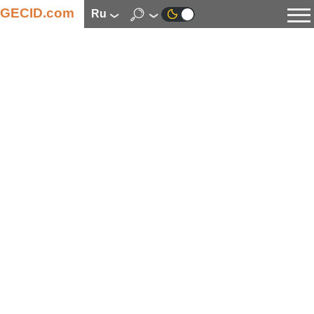
GECID.com
ru
Новости
Видео
Обзоры
Цифровая индустрия
Процессоры
Оперативная память
Материнские платы
Видеокарты
Системы охлаждения
Накопители
Корпуса
Источники питания
Мультимедиа
Цифровое фото и видео
Мониторы