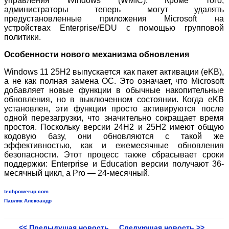
управления Windows (WMIC). Кроме того,
администраторы теперь могут удалять
предустановленные приложения Microsoft на
устройствах Enterprise/EDU с помощью групповой
политики.
Особенности нового механизма обновления
Windows 11 25H2 выпускается как пакет активации (eKB),
а не как полная замена ОС. Это означает, что Microsoft
добавляет новые функции в обычные накопительные
обновления, но в выключенном состоянии. Когда eKB
установлен, эти функции просто активируются после
одной перезагрузки, что значительно сокращает время
простоя. Поскольку версии 24H2 и 25H2 имеют общую
кодовую базу, они обновляются с такой же
эффективностью, как и ежемесячные обновления
безопасности. Этот процесс также сбрасывает сроки
поддержки: Enterprise и Education версии получают 36-
месячный цикл, а Pro — 24-месячный.
techpowerup.com
Павлик Александр
<< Предыдущая новость
Следующая новость >>