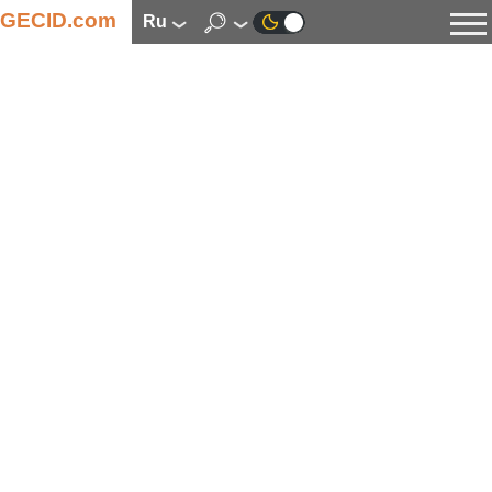
GECID.com
ru
Новости
Видео
Обзоры
Цифровая индустрия
Процессоры
Оперативная память
Материнские платы
Видеокарты
Системы охлаждения
Накопители
Корпуса
Источники питания
Мультимедиа
Цифровое фото и видео
Мониторы