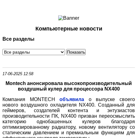
Ноутбуки и Планшеты
Смартфоны
Коммуникации
Компьютерные новости
Периферия
Все разделы
Автоэлектроника
Программное обеспечение
Игры
17-06-2025 12:58
Montech анонсировала высокопроизводительный
воздушный кулер для процессора NX400
Компания MONTECH
объявила
о выпуске своего
нового воздушного охладителя NX400. Созданный для
геймеров, создателей контента и энтузиастов
производительности ПК, NX400 призван переосмыслить
категорию однобашенных кулеров благодаря
оптимизированному радиатору, новому вентилятору со
статическим давлением и премиальным функциям для