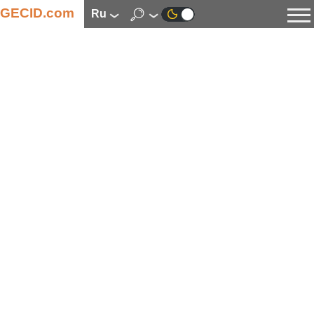
GECID.com
ru
Новости
Видео
Обзоры
Цифровая индустрия
Процессоры
Оперативная память
Материнские платы
Видеокарты
Системы охлаждения
Накопители
Корпуса
Источники питания
Мультимедиа
Цифровое фото и видео
Мониторы