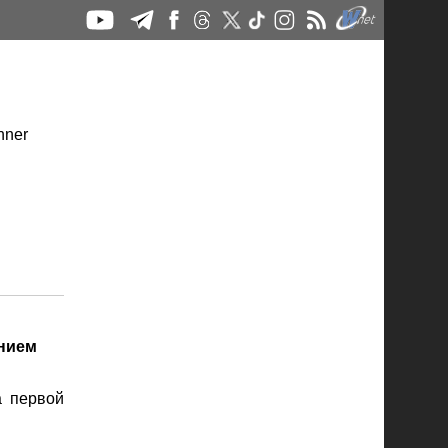
ением
а первой