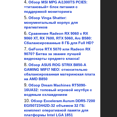
Обзор MSI MPG Ai1300TS PCIE5:
«титановый» блок питания с
поддержкой мониторинга
Обзор Vinga Shatter:
монументальный корпус для
прагматиков
Сравнение Radeon RX 9060 с RX
9060 XT, RX 7600, RTX 5060, Arc B580:
Сбалансированные 8 ГБ для Full HD?
GeForce RTX 5070 или Radeon RX
9070? Битва за звание лучшей
видеокарты среднего класса!
Обзор ASUS ROG STRIX B850-A
GAMING WIFI7 NEO: относительно
сбалансированная материнская плата
на AMD B850
Обзор Dream Machines RT5090-
16UA32: топовый игровой ноутбук с
водяным охлаждением
Обзор Exceleram Aurum DDR5-7200
EGI50723442D-32 объемом 32 ГБ:
комплект оперативной памяти для
платформы Intel LGA 1851