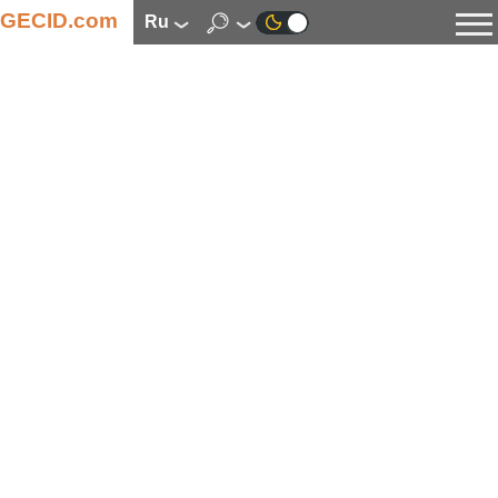
GECID.com
ru
Новости
Видео
Обзоры
Цифровая индустрия
Процессоры
Оперативная память
Материнские платы
Видеокарты
Системы охлаждения
Накопители
Корпуса
Источники питания
Мультимедиа
Цифровое фото и видео
Мониторы