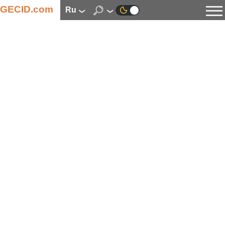
GECID.com
ru
Новости
Видео
Обзоры
Цифровая индустрия
Процессоры
Оперативная память
Материнские платы
Видеокарты
Системы охлаждения
Накопители
Корпуса
Источники питания
Мультимедиа
Цифровое фото и видео
Мониторы