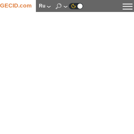
GECID.com
ru
Новости
Видео
Обзоры
Цифровая индустрия
Процессоры
Оперативная память
Материнские платы
Видеокарты
Системы охлаждения
Накопители
Корпуса
Источники питания
Мультимедиа
Цифровое фото и видео
Мониторы