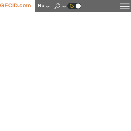
GECID.com
ru
Новости
Видео
Обзоры
Цифровая индустрия
Процессоры
Оперативная память
Материнские платы
Видеокарты
Системы охлаждения
Накопители
Корпуса
Источники питания
Мультимедиа
Цифровое фото и видео
Мониторы