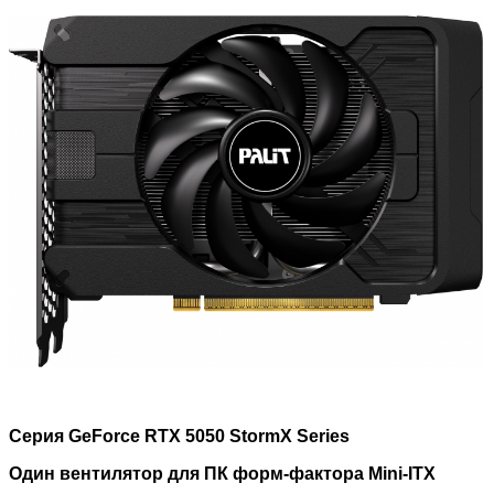
Серия
GeForce RTX
5050
S
tormX
S
eries
Один
вентилятор
для
ПК
форм
-
фактора
Mini-ITX