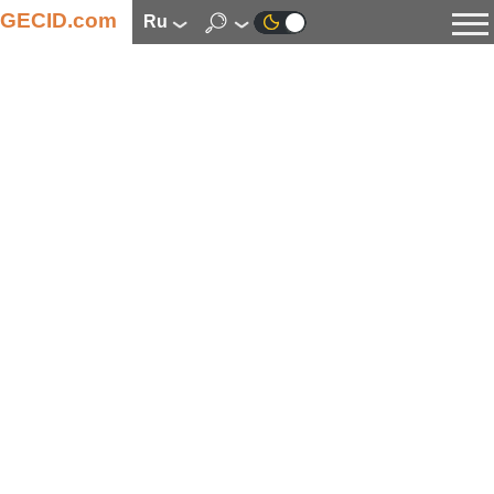
GECID.com
ru
Новости
Видео
Обзоры
Цифровая индустрия
Процессоры
Оперативная память
Материнские платы
Видеокарты
Системы охлаждения
Накопители
Корпуса
Источники питания
Мультимедиа
Цифровое фото и видео
Мониторы