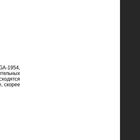
A-1954,
тельных
сходятся
, скорее