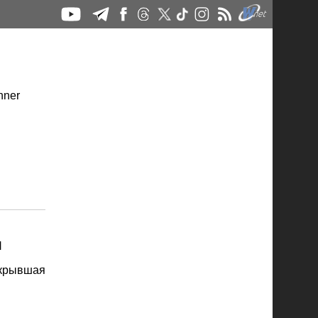
M
крывшая