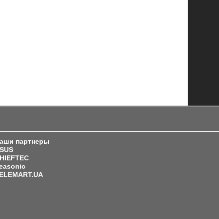
аши партнеры
SUS
HIEFTEC
easonic
ELEMART.UA