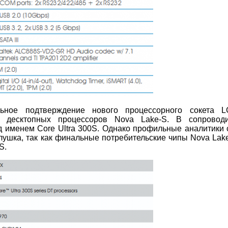
ьное подтверждение нового процессорного сокета LG
я десктопных процессоров Nova Lake-S. В сопроводи
именем Core Ultra 300S. Однако профильные аналитики 
лушка, так как финальные потребительские чипы Nova Lake
S.