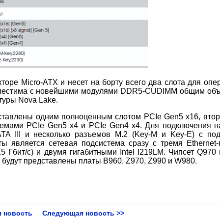
оре Micro-ATX и несет на борту всего два слота для опе
вместима с новейшими модулями DDR5-CUDIMM общим об
туры Nova Lake.
ставлены одним полноценным слотом PCIe Gen5 x16, вто
ъемами PCIe Gen5 x4 и PCIe Gen4 x4. Для подключения 
TA III и несколько разъемов M.2 (Key-M и Key-E) с по
 является сетевая подсистема сразу с тремя Ethernet-
5 Гбит/с) и двумя гигабитными Intel I219LM. Чипсет Q970 
е будут представлены платы B960, Z970, Z990 и W980.
 новость
Следующая новость >>