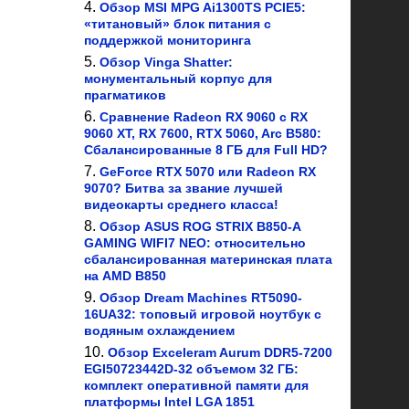
Обзор MSI MPG Ai1300TS PCIE5:
«титановый» блок питания с
поддержкой мониторинга
Обзор Vinga Shatter:
монументальный корпус для
прагматиков
Сравнение Radeon RX 9060 с RX
9060 XT, RX 7600, RTX 5060, Arc B580:
Сбалансированные 8 ГБ для Full HD?
GeForce RTX 5070 или Radeon RX
9070? Битва за звание лучшей
видеокарты среднего класса!
Обзор ASUS ROG STRIX B850-A
GAMING WIFI7 NEO: относительно
сбалансированная материнская плата
на AMD B850
Обзор Dream Machines RT5090-
16UA32: топовый игровой ноутбук с
водяным охлаждением
Обзор Exceleram Aurum DDR5-7200
EGI50723442D-32 объемом 32 ГБ:
комплект оперативной памяти для
платформы Intel LGA 1851