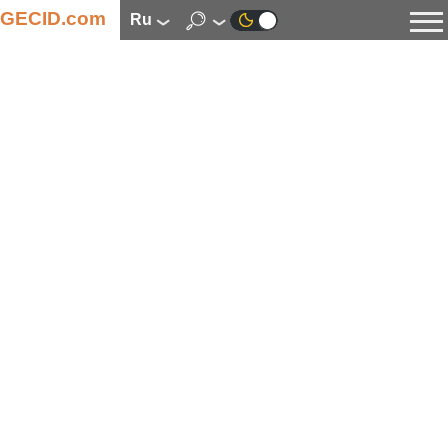
GECID.com
ru
Новости
Видео
Обзоры
Цифровая индустрия
Процессоры
Оперативная память
Материнские платы
Видеокарты
Системы охлаждения
Накопители
Корпуса
Источники питания
Мультимедиа
Цифровое фото и видео
Мониторы