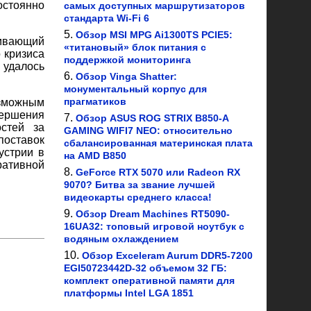
остоянно
самых доступных маршрутизаторов
стандарта Wi-Fi 6
Обзор MSI MPG Ai1300TS PCIE5:
ривающий
«титановый» блок питания с
 кризиса
поддержкой мониторинга
 удалось
Обзор Vinga Shatter:
монументальный корпус для
прагматиков
озможным
вершения
Обзор ASUS ROG STRIX B850-A
стей за
GAMING WIFI7 NEO: относительно
поставок
сбалансированная материнская плата
устрии в
на AMD B850
ративной
GeForce RTX 5070 или Radeon RX
9070? Битва за звание лучшей
видеокарты среднего класса!
Обзор Dream Machines RT5090-
16UA32: топовый игровой ноутбук с
водяным охлаждением
Обзор Exceleram Aurum DDR5-7200
EGI50723442D-32 объемом 32 ГБ:
комплект оперативной памяти для
платформы Intel LGA 1851