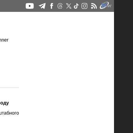
году
штабного