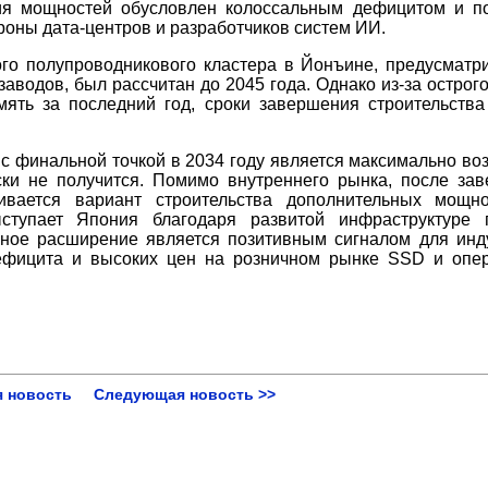
ия мощностей обусловлен колоссальным дефицитом и п
роны дата-центров и разработчиков систем ИИ.
го полупроводникового кластера в Йонъине, предусмат
аводов, был рассчитан до 2045 года. Однако из-за острого
мять за последний год, сроки завершения строительства
к с финальной точкой в 2034 году является максимально в
ки не получится. Помимо внутреннего рынка, после за
вается вариант строительства дополнительных мощно
ступает Япония благодаря развитой инфраструктуре 
нное расширение является позитивным сигналом для инд
дефицита и высоких цен на розничном рынке SSD и опе
 новость
Следующая новость >>