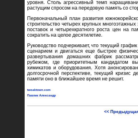
уровня. Столь агрессивный темп наращиван
растущим спросом на передовую память со сто
Первоначальный план развития южнокорейско
строительство четырех крупных многоэтажных з
поставок и четырехкратного роста цен на па
сократить на целое десятилетие.
Руководство подчеркивает, что текущий графи
сценарием и двигаться еще быстрее физичес
развертывания домашних фабрик рассматри
рубежом, где приоритетным кандидатом вы
химикатов и оборудования. Хотя анонсирова
долгосрочной перспективе, текущий кризис 
памяти оно в ближайшее время не решит.
tweaktown.com
Павлик Александр
<< Предыдущая