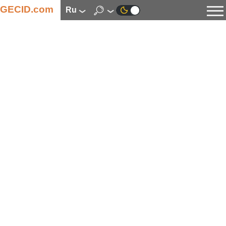
GECID.com
ru
Новости
Видео
Обзоры
Цифровая индустрия
Процессоры
Оперативная память
Материнские платы
Видеокарты
Системы охлаждения
Накопители
Корпуса
Источники питания
Мультимедиа
Цифровое фото и видео
Мониторы