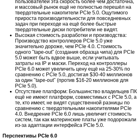
пользователей эта скорость более чем достаточна,
и массовый рынок ещё не полностью перешёл на
твердотельные накопители PCIe 5.0. Ощутимого
прироста производительности для повседневных
задач при переходе на ещё более быстрые
твердотельные диски потребители не видят.
Высокая стоимость разработки и производства:
Производство контроллеров PCIe 5.0 уже
значительно дороже, чем PCIe 4.0. Стоимость
одного "tape-out" (создания образца чипа) для PCIe
5.0 может быть вдвое выше, если учитывать
затраты на IP и маски. Переход на контроллеры
PCIe 6.0 может увеличить цену ещё на 25-30% по
сравнению с PCIe 5.0, достигая $30-40 миллионов
за один "tape-out" (против $16-20 миллионов для
PCIe 5.0).
Отсутствие платформ: Большинство владельцев ПК
ещё не имеют платформ, совместимых с PCIe 5.0, а
те, кто имеет, не видят существенной разницы по
сравнению с твердотельными накопителями PCIe
4.0. Внедрение PCIe 6.0 лишь увеличит стоимость
систем, так как материнские платы уже подорожали
из-за адаптации интерфейса PCIe 5.0.
Перспективы PCIe 6.0