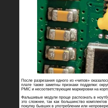
После разрезания одного из «чипов» оказалось
плате также заметны признаки подделки: окр
PMIC и несоответствующие маркировки на корп
Фальшивые модули проще распознать в ноутбу
это сложнее, так как большинство комплект
покупку бывших в употреблении или непровере