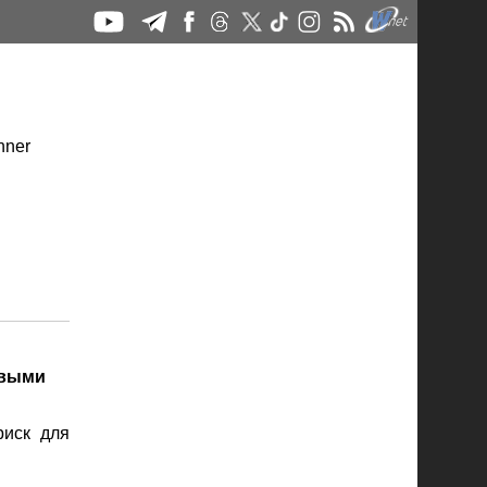
ивыми
риск для