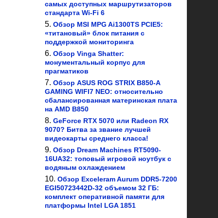
самых доступных маршрутизаторов
стандарта Wi-Fi 6
Обзор MSI MPG Ai1300TS PCIE5:
«титановый» блок питания с
поддержкой мониторинга
Обзор Vinga Shatter:
монументальный корпус для
прагматиков
Обзор ASUS ROG STRIX B850-A
GAMING WIFI7 NEO: относительно
сбалансированная материнская плата
на AMD B850
GeForce RTX 5070 или Radeon RX
9070? Битва за звание лучшей
видеокарты среднего класса!
Обзор Dream Machines RT5090-
16UA32: топовый игровой ноутбук с
водяным охлаждением
Обзор Exceleram Aurum DDR5-7200
EGI50723442D-32 объемом 32 ГБ:
комплект оперативной памяти для
платформы Intel LGA 1851