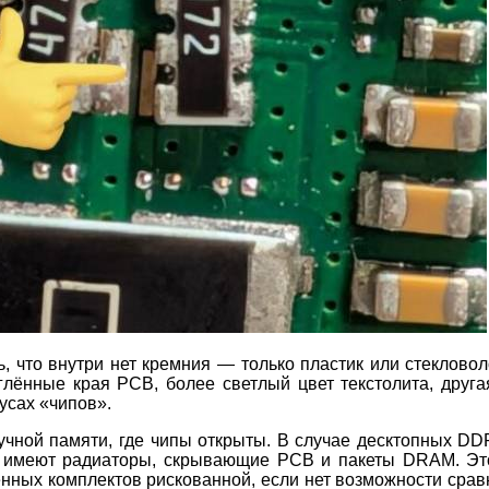
, что внутри нет кремния — только пластик или стекловол
углённые края PCB, более светлый цвет текстолита, друг
усах «чипов».
чной памяти, где чипы открыты. В случае десктопных D
ов имеют радиаторы, скрывающие PCB и пакеты DRAM. Эт
нных комплектов рискованной, если нет возможности сравн