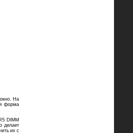
окно. На
ая форма
DR5 DIMM
о делает
ить их с