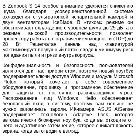
В Zenbook S 14 особое внимание уделяется снижению
шума благодаря усовершенствованной системе
охлаждения с ультратонкой испарительной камерой и
двум вентиляторам IceBlade. В «тихом» режиме он
обеспечивает охлаждение с уровнем шума до 25 дБ, а в
режиме высокой производительности позволяет
процессору работать с ограничением мощности (TDP) до
28 Вт. Решетчатая панель над клавиатурой
максимизирует воздушный поток, сводя к минимуму риск
попадания пыли и грязи внутрь корпуса.
Конфиденциальность и безопасность пользователей
являются для нас приоритетом, поэтому новый ноутбук
поддерживает ключи доступа Windows и модуль Microsoft
Pluton, который сочетает в себе современное
оборудование, прошивку и программное обеспечение
для защиты от постоянно развивающихся угроз.
Распознавание лиц Windows Hello обеспечивает
безопасный вход в систему, поэтому вам больше не
нужно запоминать пароли. ИК-камера ASUS AiSense
поддерживает технологию Adaptive Lock, которая
автоматически блокирует ноутбук, когда вы отходите от
него, и адаптивное затемнение, которое снижает яркость
экрана, когда вы отводите взгляд.