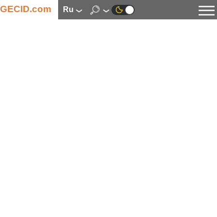
GECID.com
ru
Новости
Видео
Обзоры
Цифровая индустрия
Процессоры
Оперативная память
Материнские платы
Видеокарты
Системы охлаждения
Накопители
Корпуса
Источники питания
Мультимедиа
Цифровое фото и видео
Мониторы