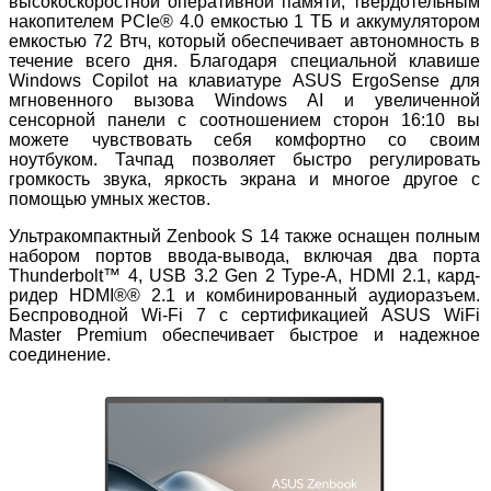
высокоскоростной оперативной памяти, твердотельным
накопителем PCIe® 4.0 емкостью 1 ТБ и аккумулятором
емкостью 72 Втч, который обеспечивает автономность в
течение всего дня. Благодаря специальной клавише
Windows Copilot на клавиатуре ASUS ErgoSense для
мгновенного вызова Windows AI и увеличенной
сенсорной панели с соотношением сторон 16:10 вы
можете чувствовать себя комфортно со своим
ноутбуком. Тачпад позволяет быстро регулировать
громкость звука, яркость экрана и многое другое с
помощью умных жестов.
Ультракомпактный Zenbook S 14 также оснащен полным
набором портов ввода-вывода, включая два порта
Thunderbolt™ 4, USB 3.2 Gen 2 Type-A, HDMI 2.1, кард-
ридер HDMI®® 2.1 и комбинированный аудиоразъем.
Беспроводной Wi-Fi 7 с сертификацией ASUS WiFi
Master Premium обеспечивает быстрое и надежное
соединение.