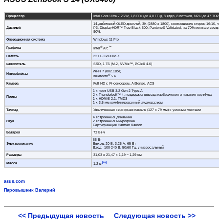
Процессор
Intel Core Ultra 7 258V, 1,8 ГГц (до 4,8 ГГц), 8 ядер, 8 потоков, NPU до 47 TO
14-дюймовый OLED-дисплей, 3K (2880 x 1800), соотношение сторон 16:10, ча
Дисплей
P3, DisplayHDR™ True Black 500, Pantone® Validated, на 70% меньше вред
90%.
Операционная система
Windows 11 Pro
®
™
Графика
Intel
Arc
Память
32 ГБ LPDDR5X
накопитель
SSD, 1 ТБ (M.2, NVMe™, PCIe® 4.0)
Wi-Fi 7 (802.11be)
Интерфейсы
®
Bluetooth
5.4
Камера
Full HD с ІЧ-сенсором, AiSense, ACS
1 x порт USB 3.2 Gen 2 Type-A
2 x Thunderbolt™ 4, поддержка вывода изображения и питания ноутбука
Порты
1 x HDMI® 2.1, TMDS
1 x 3,5 мм комбинированный аудиоразъем
Тачпад
Увеличенная сенсорная панель (127 x 79 мм) с умными жестами
4 встроенных динамика
Звук
2 встроенных микрофона
Сертификация Harman Kardon
Батарея
72 Вт·ч
65 Вт
Электропитание
Выход: 20 В, 3,25 А, 65 Вт
Вход: 100-240 В. 50/60 Гц, универсальный
Размеры
31,03 x 21,47 x 1,19 ~ 1,29 см
[iv]
Масса
1,2 кг
asus.com
Паровышник Валерий
<< Предыдущая новость
Следующая новость >>