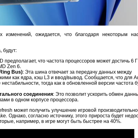
ых изменений, ожидается, что благодаря некоторым на
 будут:
ID предполагает, что частота процессоров может достичь 6 Г
MD Zen 6.
Ring Bus)
: Эта шина отвечает за передачу данных между
ими как ядра, кэш L3 и ввод/вывод. Сообщается, что для A
е нестабильности, тогда как в обновленной версии частота б
тального соединения
: Это позволит ускорить обмен данн
ами в одном корпусе процессора.
efresh может получить улучшение игровой производительнос
. Однако, согласно источнику, этого прироста будет недос
орые, например, в игре могут быть быстрее на 40%.