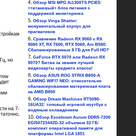
Обзор MSI MPG Ai1300TS PCIE5:
«титановый» блок питания с
поддержкой мониторинга
Обзор Vinga Shatter:
монументальный корпус для
прагматиков
стройкам
Сравнение Radeon RX 9060 с RX
9060 XT, RX 7600, RTX 5060, Arc B580:
Сбалансированные 8 ГБ для Full HD?
GeForce RTX 5070 или Radeon RX
Гц, но
9070? Битва за звание лучшей
видеокарты среднего класса!
Обзор ASUS ROG STRIX B850-A
rrow
GAMING WIFI7 NEO: относительно
удет
сбалансированная материнская плата
на AMD B850
ыми
Обзор Dream Machines RT5090-
16UA32: топовый игровой ноутбук с
ти на 7-
водяным охлаждением
таточно,
Обзор Exceleram Aurum DDR5-7200
EGI50723442D-32 объемом 32 ГБ:
комплект оперативной памяти для
платформы Intel LGA 1851