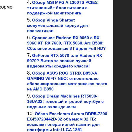
Обзор MSI MPG Ai1300TS PCIE5:
тформе
«титановый» блок питания с
поддержкой мониторинга
Обзор Vinga Shatter:
монументальный корпус для
прагматиков
Сравнение Radeon RX 9060 с RX
9060 XT, RX 7600, RTX 5060, Arc B580:
Сбалансированные 8 ГБ для Full HD?
GeForce RTX 5070 или Radeon RX
9070? Битва за звание лучшей
видеокарты среднего класса!
Обзор ASUS ROG STRIX B850-A
GAMING WIFI7 NEO: относительно
сбалансированная материнская плата
на AMD B850
Обзор Dream Machines RT5090-
16UA32: топовый игровой ноутбук с
водяным охлаждением
Обзор Exceleram Aurum DDR5-7200
EGI50723442D-32 объемом 32 ГБ:
комплект оперативной памяти для
платформы Intel LGA 1851