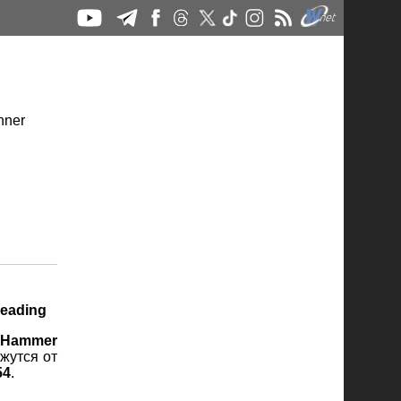
eading
Hammer
ажутся от
54
.