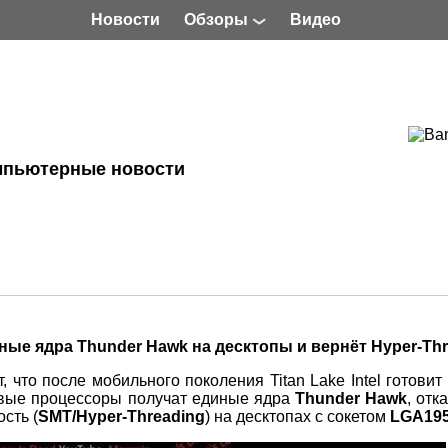
Новости
Обзоры
Видео
мпьютерные новости
иные ядра Thunder Hawk на десктопы и вернёт Hyper
‑
Thr
 что после мобильного поколения Titan Lake Intel готовит
овые процессоры получат единые ядра
Thunder Hawk
, отк
сть (
SMT/Hyper‑Threading
) на десктопах с сокетом
LGA19