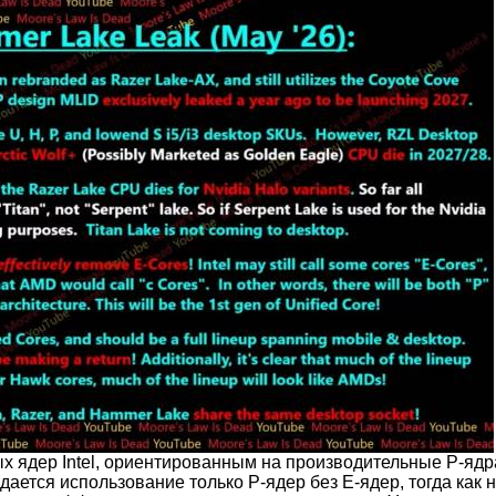
х ядер Intel, ориентированным на производительные P
‑
ядр
жидается использование только P
‑
ядер без E
‑
ядер, тогда как 