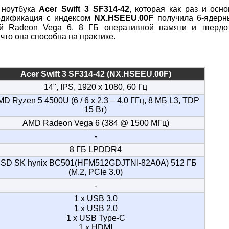
 ноутбука
Acer Swift 3 SF314-42
, которая как раз и осн
одификация с индексом
NX.HSEEU.00F
получила 6-ядер
й Radeon Vega 6, 8 ГБ оперативной памяти и твердо
что она способна на практике.
Acer Swift 3 SF314-42 (NX.HSEEU.00F)
14", IPS, 1920 x 1080, 60 Гц
D Ryzen 5 4500U (6 / 6 x 2,3 – 4,0 ГГц, 8 МБ L3, TDP
15 Вт)
AMD Radeon Vega 6 (384 @ 1500 МГц)
-
8 ГБ LPDDR4
SD SK hynix BC501(HFM512GDJTNI-82A0A) 512 ГБ
(M.2, PCIe 3.0)
-
1 x USB 3.0
1 x USB 2.0
1 x USB Type-C
1 x HDMI