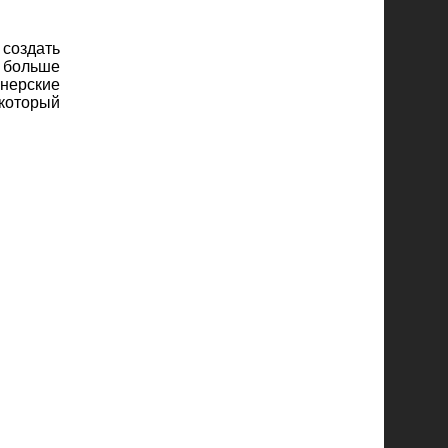
 создать
 больше
йнерские
который