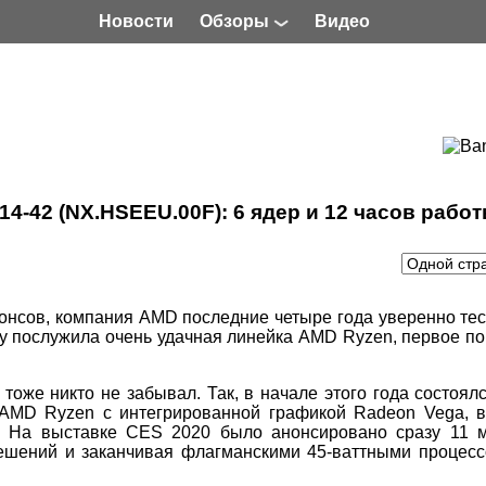
Новости
Обзоры
Видео
314-42 (NX.HSEEU.00F): 6 ядер и 12 часов рабо
онсов, компания AMD последние четыре года уверенно тесн
му послужила очень удачная линейка AMD Ryzen, первое п
 тоже никто не забывал. Так, в начале этого года состоял
 AMD Ryzen с интегрированной графикой Radeon Vega, в
2. На выставке CES 2020 было анонсировано сразу 11 м
ешений и заканчивая флагманскими 45-ваттными процесс