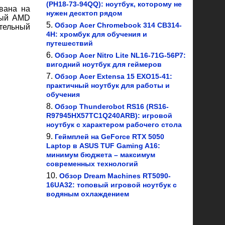
(PH18-73-94QQ): ноутбук, которому не
ована на
нужен десктоп рядом
ный AMD
Обзор Acer Chromebook 314 CB314-
тельный
4H: хромбук для обучения и
путешествий
Обзор Acer Nitro Lite NL16-71G-56P7:
вигодний ноутбук для геймеров
Обзор Acer Extensa 15 EXO15-41:
практичный ноутбук для работы и
обучения
Обзор Thunderobot RS16 (RS16-
R97945HX57TC1Q240ARB): игровой
ноутбук с характером рабочего стола
Геймплей на GeForce RTX 5050
Laptop в ASUS TUF Gaming A16:
минимум бюджета – максимум
современных технологий
Обзор Dream Machines RT5090-
16UA32: топовый игровой ноутбук с
водяным охлаждением