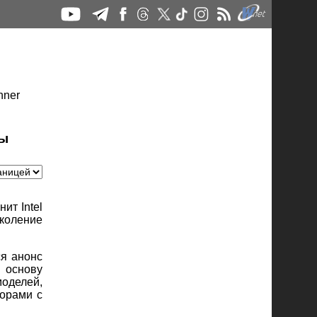
ты
ит Intel
околение
ся анонс
 основу
оделей,
орами с