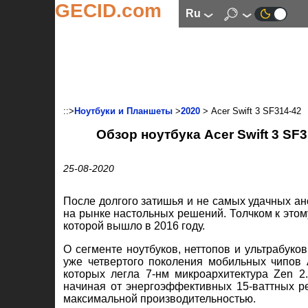
GECID.com
ru
::>
Ноутбуки и Планшеты
>
2020
> Acer Swift 3 SF314-42
Обзор ноутбука Acer Swift 3 SF
25-08-2020
После долгого затишья и не самых удачных ан
на рынке настольных решений. Толчком к это
которой вышло в 2016 году.
О сегменте ноутбуков, неттопов и ультрабуков
уже четвертого поколения мобильных чипов
которых легла 7-нм микроархитектура Zen 
начиная от энергоэффективных 15-ваттных р
максимальной производительностью.