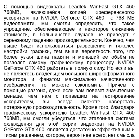
С помощью видеократы Leadtek WinFast GTX 460
768MB, являющейся копией «референсного»
ускорителя на NVIDIA GeForce GTX 460 с 768 МБ
видеопамяти, мы смогли определить, что такое
упрощение, обеспечивающее и некоторое снижение
стоимости, в большинстве случаев не приведет к
серьезному падению производительности. Конечно, чем
выше будет использоваться разрешение и тяжелее
настройки графики, тем выше вероятность того, что
более узкая шина памяти и меньший ее объём не
позволят самому графическому процессору NVIDIA
GeForce GTX 460 работать в полную силу. Но если вы
не являетесь владельцем большого широкоформатного
монитора и фанатом максимально качественного
изображения, то можете сэкономить. Причем с
помощью разгона, даже если вам повезет значительно
меньше, чем нам с попавшим на тестирование
ускорителем, вы всегда сможете наверстать
потерянную производительность. Кроме того, благодаря
графическому ускорителю Leadtek WinFast GTX 460
768MB, мы смогли убедиться, что эталонная система
охлаждения для этой серии видеократ на NVIDIA
GeForce GTX 460 является достаточно эффективным и
тихим решением, которое, вероятнее всего, нет смысла