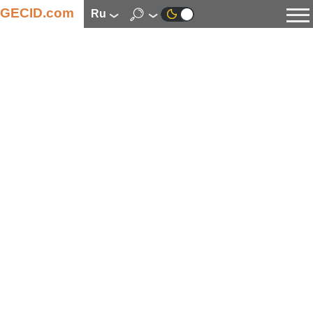
GECID.com
ru
Новости
Видео
Обзоры
Цифровая индустрия
Процессоры
Оперативная память
Материнские платы
Видеокарты
Системы охлаждения
Накопители
Корпуса
Источники питания
Мультимедиа
Цифровое фото и видео
Мониторы