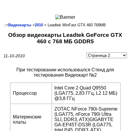
Ноутбуки и Планшеты
Смартфоны
Коммуникации
::>
Видеокарты
>
2010
> Leadtek WinFast GTX 460 768MB
Периферия
Обзор видеокарты Leadtek GeForce GTX
Автоэлектроника
460 с 768 МБ GDDR5
Программное обеспечение
Игры
11-10-2010
При тестировании использовался Стенд для
тестирования Видеокарт №2
Intel Core 2 Quad Q9550
Процессор
(LGA775, 2,83 ГГц, L2 12 МБ)
@3,8 ГГц
ZOTAC NForce 790i-Supreme
(LGA775, nForce 790i Ultra
Материнские
SLI, DDR3, ATX)GIGABYTE
платы
GA-EP45T-DS3R (LGA775,
Intel P45, DDR3, ATX)