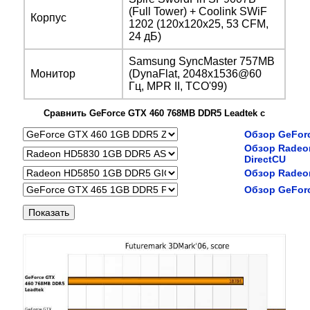
(Full Tower) + Coolink SWiF
Корпус
1202 (120x120x25, 53 CFM,
24 дБ)
Samsung SyncMaster 757MB
Монитор
(DynaFlat, 2048x1536@60
Гц, MPR II, TCO'99)
Сравнить GeForce GTX 460 768MB DDR5 Leadtek с
Обзор GeFor
Обзор Radeo
DirectCU
Обзор Radeo
Обзор GeForc