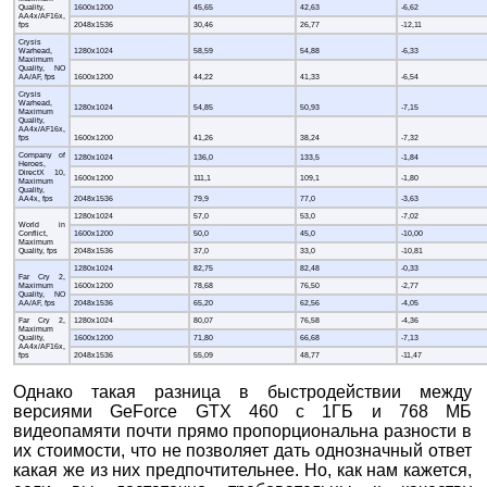
Quality,
1600x1200
45,65
42,63
-6,62
AA4x/AF16x,
fps
2048x1536
30,46
26,77
-12,11
Crysis
Warhead,
1280x1024
58,59
54,88
-6,33
Maximum
Quality, NO
AA/AF, fps
1600x1200
44,22
41,33
-6,54
Crysis
Warhead,
1280x1024
54,85
50,93
-7,15
Maximum
Quality,
AA4x/AF16x,
fps
1600x1200
41,26
38,24
-7,32
Company of
1280x1024
136,0
133,5
-1,84
Heroes,
DirectX 10,
1600x1200
111,1
109,1
-1,80
Maximum
Quality,
AA4x, fps
2048x1536
79,9
77,0
-3,63
1280x1024
57,0
53,0
-7,02
World in
Conflict,
1600x1200
50,0
45,0
-10,00
Maximum
Quality, fps
2048x1536
37,0
33,0
-10,81
1280x1024
82,75
82,48
-0,33
Far Cry 2,
Maximum
1600x1200
78,68
76,50
-2,77
Quality, NO
AA/AF, fps
2048x1536
65,20
62,56
-4,05
Far Cry 2,
1280x1024
80,07
76,58
-4,36
Maximum
Quality,
1600x1200
71,80
66,68
-7,13
AA4x/AF16x,
fps
2048x1536
55,09
48,77
-11,47
Однако такая разница в быстродействии между
версиями GeForce GTX 460 с 1ГБ и 768 МБ
видеопамяти почти прямо пропорциональна разности в
их стоимости, что не позволяет дать однозначный ответ
какая же из них предпочтительнее. Но, как нам кажется,