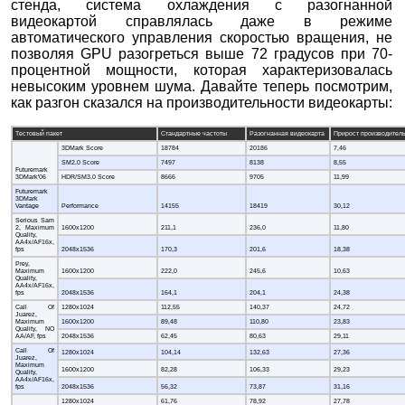
стенда, система охлаждения с разогнанной
видеокартой справлялась даже в режиме
автоматического управления скоростью вращения, не
позволяя GPU разогреться выше 72 градусов при 70-
процентной мощности, которая характеризовалась
невысоким уровнем шума. Давайте теперь посмотрим,
как разгон сказался на производительности видеокарты:
Тестовый пакет
Стандартные частоты
Разогнанная видеокарта
Прирост производитель
3DMark Score
18784
20186
7,46
SM2.0 Score
7497
8138
8,55
Futuremark
3DMark'06
HDR/SM3.0 Score
8666
9705
11,99
Futuremark
3DMark
Vantage
Performance
14155
18419
30,12
Serious Sam
2, Maximum
1600x1200
211,1
236,0
11,80
Quality,
AA4x/AF16x,
fps
2048x1536
170,3
201,6
18,38
Prey,
Maximum
1600x1200
222,0
245,6
10,63
Quality,
AA4x/AF16x,
fps
2048x1536
164,1
204,1
24,38
Call Of
1280x1024
112,55
140,37
24,72
Juarez,
Maximum
1600x1200
89,48
110,80
23,83
Quality, NO
AA/AF, fps
2048x1536
62,45
80,63
29,11
Call Of
1280x1024
104,14
132,63
27,36
Juarez,
Maximum
1600x1200
82,28
106,33
29,23
Quality,
AA4x/AF16x,
fps
2048x1536
56,32
73,87
31,16
1280x1024
61,76
78,92
27,78