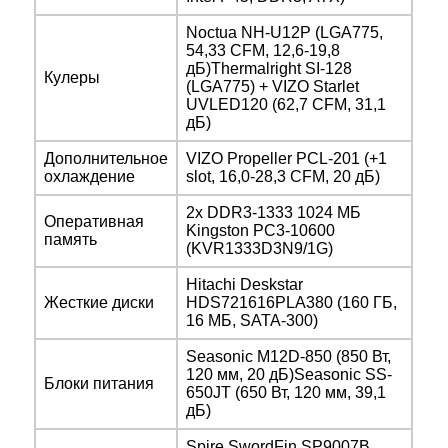
Noctua NH-U12P (LGA775,
54,33 CFM, 12,6-19,8
дБ)Thermalright SI-128
Кулеры
(LGA775) + VIZO Starlet
UVLED120 (62,7 CFM, 31,1
дБ)
Дополнительное
VIZO Propeller PCL-201 (+1
охлаждение
slot, 16,0-28,3 CFM, 20 дБ)
2x DDR3-1333 1024 MБ
Оперативная
Kingston PC3-10600
память
(KVR1333D3N9/1G)
Hitachi Deskstar
Жесткие диски
HDS721616PLA380 (160 ГБ,
16 МБ, SATA-300)
Seasonic M12D-850 (850 Вт,
120 мм, 20 дБ)Seasonic SS-
Блоки питания
650JT (650 Вт, 120 мм, 39,1
дБ)
Spire SwordFin SP9007B