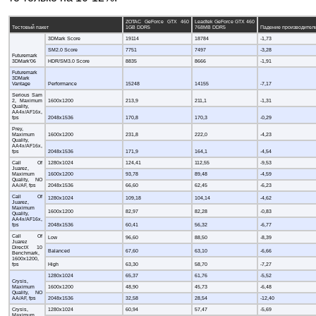
ZOTAC GeForce GTX 460
Leadtek GeForce GTX 460
Тестовый пакет
1GB DDR5
768MB DDR5
Падение производител
3DMark Score
19114
18784
-1,73
SM2.0 Score
7751
7497
-3,28
Futuremark
3DMark'06
HDR/SM3.0 Score
8835
8666
-1,91
Futuremark
3DMark
Vantage
Performance
15248
14155
-7,17
Serious Sam
2, Maximum
1600x1200
213,9
211,1
-1,31
Quality,
AA4x/AF16x,
fps
2048x1536
170,8
170,3
-0,29
Prey,
Maximum
1600x1200
231,8
222,0
-4,23
Quality,
AA4x/AF16x,
fps
2048x1536
171,9
164,1
-4,54
Call Of
1280x1024
124,41
112,55
-9,53
Juarez,
Maximum
1600x1200
93,78
89,48
-4,59
Quality, NO
AA/AF, fps
2048x1536
66,60
62,45
-6,23
Call Of
1280x1024
109,18
104,14
-4,62
Juarez,
Maximum
1600x1200
82,97
82,28
-0,83
Quality,
AA4x/AF16x,
fps
2048x1536
60,41
56,32
-6,77
Call Of
Low
96,60
88,50
-8,39
Juarez
DirectX 10
Balanced
67,60
63,10
-6,66
Benchmark,
1600x1200,
fps
High
63,30
58,70
-7,27
1280x1024
65,37
61,76
-5,52
Crysis,
Maximum
1600x1200
48,90
45,73
-6,48
Quality, NO
AA/AF, fps
2048x1536
32,58
28,54
-12,40
Crysis,
1280x1024
60,94
57,47
-5,69
Maximum