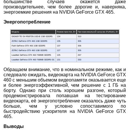
большинстве случаев окажется даже
производительнее, чем более дорогие и, наверняка,
энергоемкие решения на NVIDIA GeForce GTX 465.
Энергопотребление
Модель
Режим простоя, Вт
При максимальной нагрузке (FurMark), Вт
GIGABYTE GV-R587D5-1GD-B 1GB GDDR5
134
310
ZOTAC GeForce GTX 465 1GB GDDR5
135
305
Palit GeForce GTX 465 1GB GDDR5
137
306
ZOTAC GeForce GTX 460 1GB GDDR5
127
305
Leadtek GeForce GTX 460 768MB GDDR5
125
267
Leadtek GeForce GTX 460 768MB GDDR5 OC
131
333
Обращаем внимание, что в номинальном режиме, как и
следовало ожидать, видеокарта на NVIDIA GeForce GTX
460 с меньшим объемом видеопамяти оказывается еще
и более энергоэффективной, чем решение с 1 ГБ на
борту. Однако при столь хорошем разгоне, который
продемонстрировала попавшая на тестирование
видеокарта, её энергопотребление оказалось даже чуть
больше, чем у условно сопоставимого по
быстродействию ускорителя на NVIDIA GeForce GTX
465.
Выводы