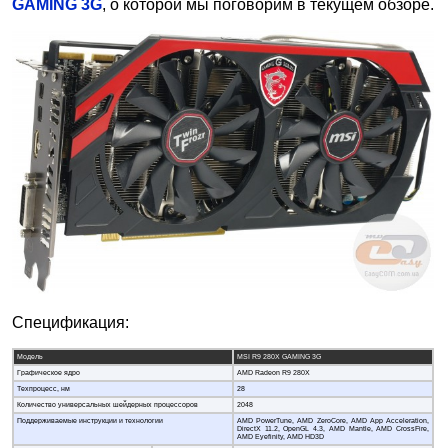
GAMING 3G
, о которой мы поговорим в текущем обзоре.
Спецификация:
Модель
MSI R9 280X GAMING 3G
Графическое ядро
AMD Radeon R9 280X
Техпроцесс, нм
28
Количество универсальных шейдерных процессоров
2048
Поддерживаемые инструкции и технологии
AMD PowerTune, AMD ZeroCore, AMD App Acceleration,
DirectX 11.2, OpenGL 4.3, AMD Mantle, AMD CrossFire,
AMD Eyefinity, AMD HD3D