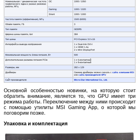
Номинальная / динамическая частота
OC
1000 / 1050
графического ядра в разных режимах
работы, МГц
Gaming
1000 / 1020
Silent
1000 / 1000
Частота памяти (эффективная), МГц
1500 (6000)
Объём памяти, ГБ
3
Тип памяти
GDDR5
Ширина шины памяти, бит
384
Тип шины
PCI Express 3.0 x16
Интерфейсы вывода изображения
1 х Dual-link DVI-I
1 х HDMI 1.4a
2 х Mini DisplayPort
Минимальная мощность блока питания, Вт
500
Дополнительные разъемы питания PCIe
1 x 6-контактный
1 х 8-контактный
Размеры, мм
282 x 129
Драйверы
Свежие драйверы можно скачать с
сайта компании MSI
или
сайта производителя GPU
Сайт производителя
Micro-Star International Co., Ltd.
Основной особенностью новинки, на которую стоит
обратить внимание, является то, что GPU имеет три
режима работы. Переключение между ними происходит
с помощью утилиты MSI Gaming App, о которой мы
поговорим позже.
Упаковка и комплектация