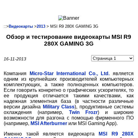
Ноутбуки и Планшеты
Смартфоны
Коммуникации
::>
Видеокарты
>
2013
> MSI R9 280X GAMING 3G
Периферия
Обзор и тестирование видеокарты MSI R9
Автоэлектроника
280X GAMING 3G
Программное обеспечение
Игры
16-11-2013
Компания
Micro-Star International Co., Ltd.
является
одним из крупнейших производителей компьютерных
комплектующих, а также полноценных компьютеров.
Если говорить конкретно о графических ускорителях, то
ее продукция отличается такими качествами, как
надежная элементная база (в частности различные
версии дизайна
Military Class
), продуктивные системы
охлаждения (например,
Twin Frozr
) и широкие
возможности для разгона с помощью фирменного ПО
(например,
MSI Afterburner
или MSI Gaming App).
Именно такой является видеокарта
MSI R9 280X