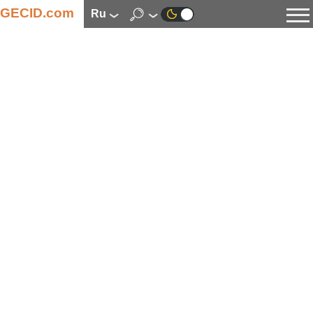
GECID.com
ru
Новости
Видео
Обзоры
Цифровая индустрия
Процессоры
Оперативная память
Материнские платы
Видеокарты
Системы охлаждения
Накопители
Корпуса
Источники питания
Мультимедиа
Цифровое фото и видео
Мониторы