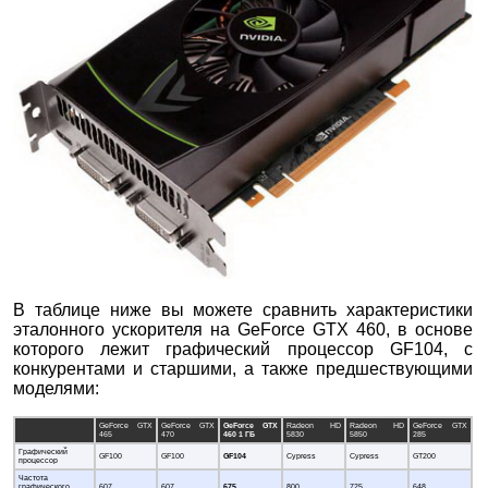
В таблице ниже вы можете сравнить характеристики
эталонного ускорителя на GeForce GTX 460, в основе
которого лежит графический процессор GF104, с
конкурентами и старшими, а также предшествующими
моделями:
GeForce GTX
GeForce GTX
GeForce GTX
Radeon HD
Radeon HD
GeForce GTX
465
470
460 1 ГБ
5830
5850
285
Графический
GF100
GF100
GF104
Cypress
Cypress
GT200
процессор
Частота
графического
607
607
675
800
725
648