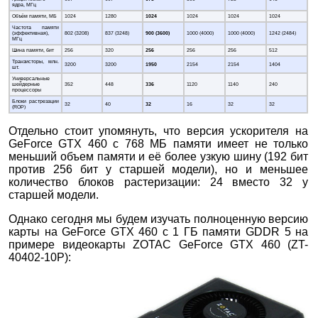
ядра, МГц
Объём памяти, МБ
1024
1280
1024
1024
1024
1024
Частота памяти
(эффективная),
802 (3208)
837 (3248)
900 (3600)
1000 (4000)
1000 (4000)
1242 (2484)
МГц
Шина памяти, бит
256
320
256
256
256
512
Транзисторы, млн.
3200
3200
1950
2154
2154
1404
шт.
Универсальные
шейдерные
352
448
336
1120
1140
240
процессоры
Блоки растрезации
32
40
32
16
32
32
(ROP)
Отдельно стоит упомянуть, что версия ускорителя на
GeForce GTX 460 с 768 МБ памяти имеет не только
меньший объем памяти и её более узкую шину (192 бит
против 256 бит у старшей модели), но и меньшее
количество блоков растеризации: 24 вместо 32 у
старшей модели.
Однако сегодня мы будем изучать полноценную версию
карты на GeForce GTX 460 с 1 ГБ памяти GDDR 5 на
примере видеокарты ZOTAC GeForce GTX 460 (ZT-
40402-10P):