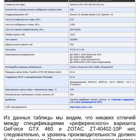
Графическое ядро
GeForce GTX 460 (GF104-325-A1)
Количество универсальных шейдерных процессоров
336
Поддерживаемые API
DirectX 11 (Shader Model 5.0), OpenGL 4.0
Частота графического ядра, МГц
675
Частота шейдерного блока, МГц
1350
Частота памяти (эффективная), МГц
900 (3600)
Объём памяти, МБ
1024
Тип памяти
GDDR5
Ширина шины памяти, бит
256
Тип шины
PCI-E 2.1 x16
Максимальное разрешение
До 2560 x 1600 (Dual-link DVI)
До 1920x1080 (HDMI)
До 2560 x 1600 (DisplayPort)
До 2048x1536 (VGA через переходник)
Интерфейсы вывода изображения
2xDVI-I (Dual-link DVI), HDMI, DisplayPort
Передача звука Dolby TrueHD и DTS-HD Master Audio
Есть
Поддержка HDCP и декодирования HD-видео
Есть
Декодирование MPEG-2, MPEG-4, DivX, WMV9, VC-1 и
H.264/AVC
Максимально допустимая температура ядра, °С
104
Минимальные требования к блоку питания, Вт
450
Драйверы
Свежие драйверы можно скачать со
страницы поддержки
или
сайта производителя GPU
.
Сайт производителя
http://www.zotac.com/
Из данных таблицы мы видим, что никаких отличий
между спецификациями «референсного» варианта
GeForce GTX 460 и ZOTAC ZT-40402-10P нет,
следовательно, и уровень производительности должен