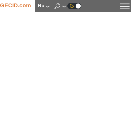
GECID.com
ru
Новости
Видео
Обзоры
Цифровая индустрия
Процессоры
Оперативная память
Материнские платы
Видеокарты
Системы охлаждения
Накопители
Корпуса
Источники питания
Мультимедиа
Цифровое фото и видео
Мониторы