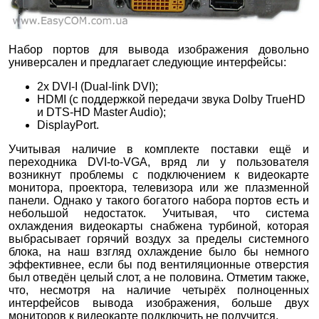
Набор портов для вывода изображения довольно
универсален и предлагает следующие интерфейсы:
2x DVI-I (Dual-link DVI);
HDMI (с поддержкой передачи звука Dolby TrueHD
и DTS-HD Master Audio);
DisplayPort.
Учитывая наличие в комплекте поставки ещё и
переходника DVI-to-VGA, вряд ли у пользователя
возникнут проблемы с подключением к видеокарте
монитора, проектора, телевизора или же плазменной
панели. Однако у такого богатого набора портов есть и
небольшой недостаток. Учитывая, что система
охлаждения видеокарты снабжена турбиной, которая
выбрасывает горячий воздух за пределы системного
блока, на наш взгляд охлаждение было бы немного
эффективнее, если бы под вентиляционные отверстия
был отведён целый слот, а не половина. Отметим также,
что, несмотря на наличие четырёх полноценных
интерфейсов вывода изображения, больше двух
мониторов к видеокарте подключить не получится.