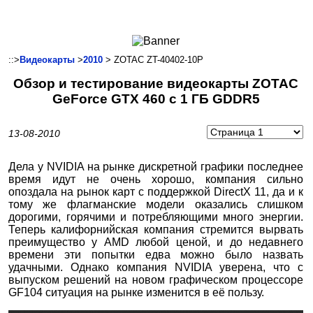
Ноутбуки и Планшеты
Смартфоны
Коммуникации
::>
Видеокарты
>
2010
> ZOTAC ZT-40402-10P
Периферия
Обзор и тестирование видеокарты ZOTAC
Автоэлектроника
GeForce GTX 460 с 1 ГБ GDDR5
Программное обеспечение
Игры
13-08-2010
Дела у NVIDIA на рынке дискретной графики последнее
время идут не очень хорошо, компания сильно
опоздала на рынок карт с поддержкой DirectX 11, да и к
тому же флагманские модели оказались слишком
дорогими, горячими и потребляющими много энергии.
Теперь калифорнийская компания стремится вырвать
преимущество у AMD любой ценой, и до недавнего
времени эти попытки едва можно было назвать
удачными. Однако компания NVIDIA уверена, что с
выпуском решений на новом графическом процессоре
GF104 ситуация на рынке изменится в её пользу.