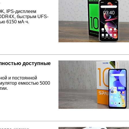
е
9K, IPS-дисплеем
LPDDR4X, быстрым UFS-
ью 6150 мА·ч.
лностью доступные
вной и постоянной
мулятор емкостью 5000
тии.