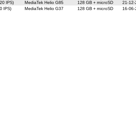
20 IPS)
MediaTek Helio G85
128 GB + microSD
21-12-
0 IPS)
MediaTek Helio G37
128 GB + microSD
16-06-