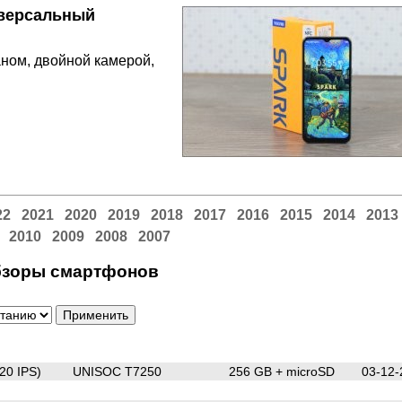
иверсальный
аном, двойной камерой,
22
2021
2020
2019
2018
2017
2016
2015
2014
2013
2010
2009
2008
2007
зоры смартфонов
20 IPS)
UNISOC T7250
256 GB + microSD
03-12-