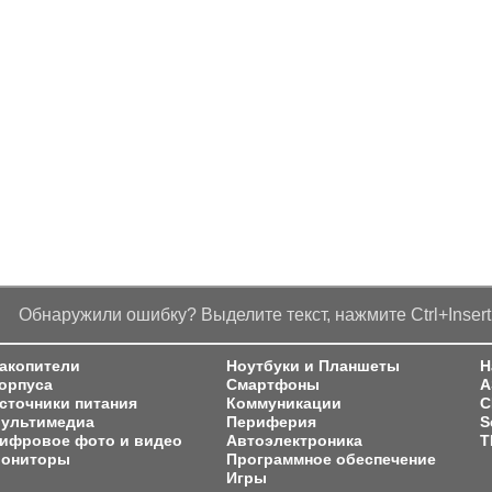
Обнаружили ошибку? Выделите текст, нажмите Ctrl+Insert
акопители
Ноутбуки и Планшеты
Н
орпуса
Смартфоны
A
сточники питания
Коммуникации
C
ультимедиа
Периферия
S
ифровое фото и видео
Автоэлектроника
T
ониторы
Программное обеспечение
Игры