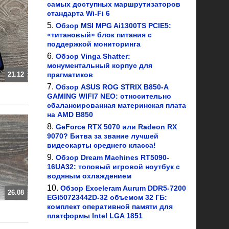
самых доступных маршрутизаторов
стандарта Wi-Fi 6
Обзор MSI MPG Ai1300TS PCIE5:
«титановый» блок питания с
поддержкой мониторинга
Обзор Vinga Shatter:
монументальный корпус для
прагматиков
21.12
Обзор ASUS ROG STRIX B850-A
GAMING WIFI7 NEO: относительно
сбалансированная материнская плата
на AMD B850
GeForce RTX 5070 или Radeon RX
9070? Битва за звание лучшей
видеокарты среднего класса!
Обзор Dream Machines RT5090-
16UA32: топовый игровой ноутбук с
водяным охлаждением
Обзор Exceleram Aurum DDR5-7200
26.08
EGI50723442D-32 объемом 32 ГБ:
комплект оперативной памяти для
платформы Intel LGA 1851