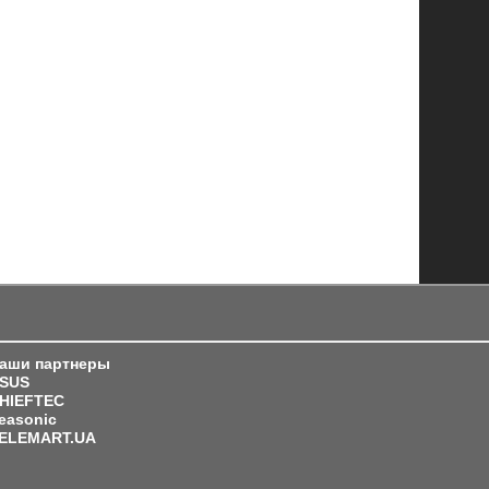
аши партнеры
SUS
HIEFTEC
easonic
ELEMART.UA