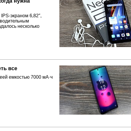
огда нужна
IPS-экраном 6,82″,
изводительным
удалось несколько
ть все
еей емкостью 7000 мА·ч