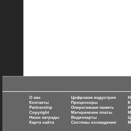
О нас
Цифровая индустрия
Н
Контакты
Процессоры
К
Partnership
Оперативная память
И
Copyright
Материнские платы
М
Наши награды
Видеокарты
Ц
Карта сайта
Системы охлаждения
М