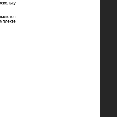
скольку
имеются
омплекте