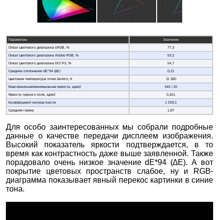
Параметры
Значение
Охват цветового диапазона sRGB, %
77,3
Охват цветового диапазона Adobe RGB, %
53,2
Охват цветового диапазона DCI P3, %
54,7
Среднее отклонение dE*94 (∆E)
0,21
Цветовая температура точки белого, К
11 380
Максимальная/минимальная яркость, кд/м2
345 / 20
Яркость черного поля, кд/м2
0,261
Коэффициент контрастности
1 293:1
Средняя гамма
1,87
Для особо заинтересованных мы собрали подробные
данные о качестве передачи дисплеем изображения.
Высокий показатель яркости подтверждается, в то
время как контрастность даже выше заявленной. Также
порадовало очень низкое значение dE*94 (∆E). А вот
покрытие цветовых пространств слабое, ну и RGB-
диаграмма показывает явный перекос картинки в синие
тона.