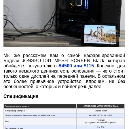
Мы же расскажем вам о самой нафаршированной
модели JONSBO D41 MESH SCREEN Black, которая
обойдется покупателю в
₴4500 или $115
. Конечно, для
такого немалого ценника есть основания — чего стоит
только один дисплей на передней панели. В остальном
это более привычное устройство, впрочем, не без
особенностей, о которых и пойдет речь далее.
Спецификация
Производитель и модель
JONSBO D41 MESH SCREEN Black
Типоразмер корпуса
Middle Tower
Поддерживаемые форм-факторы материнских плат
Mini-ITX / ATX / microATX
Черный
Цвет
(доступен также белый вариант)
2 х 3,5”
Внутренние отсеки