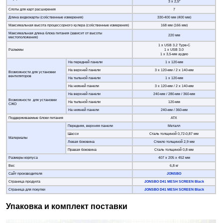
3 х 2,5”
Слоты для карт расширения
7
Длина видеокарты (собственные измерения)
330-400 мм (400 мм)
Максимальная высота процессорного кулера (собственные измерения)
168 мм (166 мм)
Максимальная длина блока питания (зависит от высоты
220 мм
местоположения)
1 x USB 3.2 Type-C
Разъемы
1 x USB 3.0
1 х 3,5-мм аудио
На передней панели
1 х 120-мм
На верхней панели
3 х 120-мм / 2 х 140-мм
Возможности для установки
вентиляторов
На тыльной панели
1 х 120-мм
На нижней панели
3 х 120-мм / 2 х 140-мм
На верхней панели
240-мм / 280-мм / 360-мм
Возможности для установки
На тыльной панели
120-мм
СЖО
На нижней панели
240-мм / 360-мм
Поддерживаемые блоки питания
ATX
Передняя, верхняя панели
Металл
Шасси
Сталь толщиной 0,72-0,87 мм
Материалы
Левая боковина
Стекло толщиной 2,9 мм
Правая боковина
Сталь толщиной 0,8 мм
Размеры корпуса
407 х 205 х 452 мм
Вес
6,8 кг
Сайт производителя
JONSBO
Страница продукта
JONSBO D41 MESH SCREEN Black
Страница для покупки
JONSBO D41 MESH SCREEN Black
Упаковка и комплект поставки