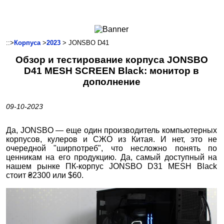
Ноутбуки и Планшеты
Смартфоны
Коммуникации
::>
Корпуса
>
2023
> JONSBO D41
Периферия
Обзор и тестирование корпуса JONSBO
Автоэлектроника
D41 MESH SCREEN Black: монитор в
Программное обеспечение
дополнение
Игры
09-10-2023
Да, JONSBO — еще один производитель компьютерных
корпусов, кулеров и СЖО из Китая. И нет, это не
очередной "ширпотреб", что несложно понять по
ценникам на его продукцию. Да, самый доступный на
нашем рынке ПК-корпус JONSBO D31 MESH Black
стоит ₴2300 или $60.