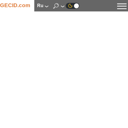
GECID.com
ru
Новости
Видео
Обзоры
Цифровая индустрия
Процессоры
Оперативная память
Материнские платы
Видеокарты
Системы охлаждения
Накопители
Корпуса
Источники питания
Мультимедиа
Цифровое фото и видео
Мониторы