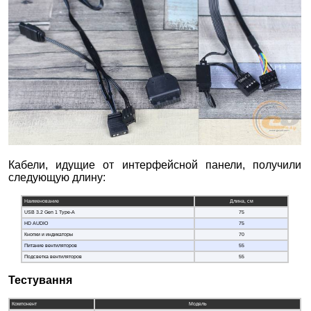
Кабели, идущие от интерфейсной панели, получили
следующую длину:
Наименование
Длина, см
USB 3.2 Gen 1 Type-A
75
HD AUDIO
75
Кнопки и индикаторы
70
Питание вентиляторов
55
Подсветка вентиляторов
55
Тестування
Компонент
Модель