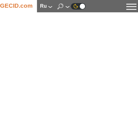
GECID.com
ru
Новости
Видео
Обзоры
Цифровая индустрия
Процессоры
Оперативная память
Материнские платы
Видеокарты
Системы охлаждения
Накопители
Корпуса
Источники питания
Мультимедиа
Цифровое фото и видео
Мониторы