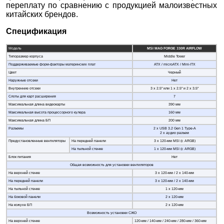
переплату по сравнению с продукцией малоизвестных
китайских брендов.
Спецификация
Модель
MSI MAG FORGE 330R AIRFLOW
Типоразмер корпуса
Middle Tower
Поддерживаемые форм-факторы материнских плат
ATX / microATX / Mini-ITX
Цвет
Черный
Наружные отсеки
Нет
Внутренние отсеки
3 х 2.5″ или 1 х 2.5″ и 2 х 3.5″
Слоты для карт расширения
7
Максимальная длина видеокарты
390 мм
Максимальная высота процессорного кулера
160 мм
Максимальная длина БП
200 мм
Разъемы
2 x USB 3.2 Gen 1 Type-A
2 х аудио разъем
Предустановленные вентиляторы
На передней панели
3 х 120-мм MSI (с ARGB)
На тыльной стенке
1 х 120-мм MSI (с ARGB)
Блок питания
Нет
Общая возможность для установки вентиляторов
На верхней стенке
3 х 120-мм / 2 х 140-мм
На передней панели
3 х 120-мм / 2 х 140-мм
На тыльной стенке
1 х 120-мм
На боковой панели
2 х 120-мм
На кожухе БП
2 х 120-мм
Возможность установки СЖО
На верхней стенке
120-мм / 140-мм / 240-мм / 280-мм / 360-мм