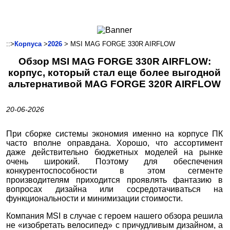
Ноутбуки и Планшеты
Смартфоны
Коммуникации
::>
Корпуса
>
2026
> MSI MAG FORGE 330R AIRFLOW
Периферия
Обзор MSI MAG FORGE 330R AIRFLOW:
Автоэлектроника
корпус, который стал еще более выгодной
Программное обеспечение
альтернативой MAG FORGE 320R AIRFLOW
Игры
20-06-2026
При сборке системы экономия именно на корпусе ПК
часто вполне оправдана. Хорошо, что ассортимент
даже действительно бюджетных моделей на рынке
очень широкий. Поэтому для обеспечения
конкурентоспособности в этом сегменте
производителям приходится проявлять фантазию в
вопросах дизайна или сосредотачиваться на
функциональности и минимизации стоимости.
Компания MSI в случае с героем нашего обзора решила
не «изобретать велосипед» с причудливым дизайном, а