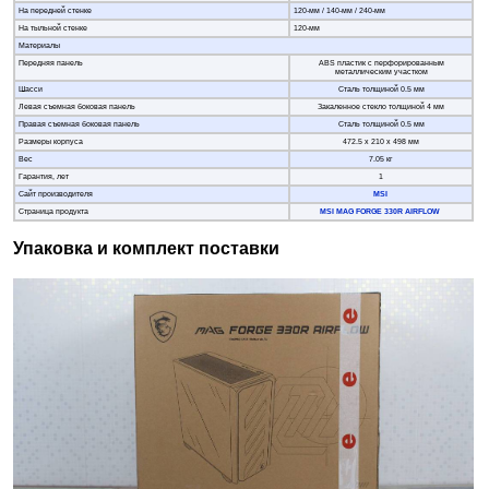
На передней стенке
120-мм / 140-мм / 240-мм
На тыльной стенке
120-мм
Материалы
Передняя панель
ABS пластик с перфорированным
металлическим участком
Шасси
Сталь толщиной 0.5 мм
Левая съемная боковая панель
Закаленное стекло толщиной 4 мм
Правая съемная боковая панель
Сталь толщиной 0.5 мм
Размеры корпуса
472.5 x 210 x 498 мм
Вес
7.05 кг
Гарантия, лет
1
Сайт производителя
MSI
Страница продукта
MSI MAG FORGE 330R AIRFLOW
Упаковка и комплект поставки