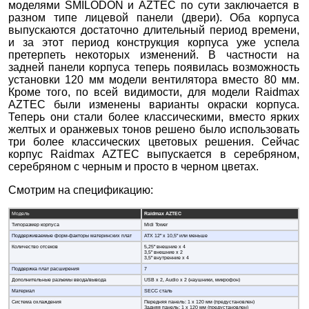
моделями SMILODON и AZTEC по сути заключается в
разном типе лицевой панели (двери). Оба корпуса
выпускаются достаточно длительный период времени,
и за этот период конструкция корпуса уже успела
претерпеть некоторых изменений. В частности на
задней панели корпуса теперь появилась возможность
установки 120 мм модели вентилятора вместо 80 мм.
Кроме того, по всей видимости, для модели Raidmax
AZTEC были изменены варианты окраски корпуса.
Теперь они стали более классическими, вместо ярких
желтых и оранжевых тонов решено было использовать
три более классических цветовых решения. Сейчас
корпус Raidmax AZTEC выпускается в серебряном,
серебряном с черным и просто в черном цветах.
Смотрим на спецификацию:
Модель
Raidmax AZTEC
Типоразмер корпуса
Midi Tower
Поддерживаемые форм-факторы материнских плат
ATX 12" x 10,5" или меньше
Количество отсеков
5,25" внешние x 4
3,5" внешние x 2
3,5" внутренние x 4
Поддержка плат расширения
7
Дополнительные разъемы ввода/вывода
USB x 2, Audio x 2 (наушники, микрофон)
Материал
SECC сталь
Система охлаждения
Передняя панель: 1 х 120 мм (предустановлен)
Задняя панель: 1 x 120 мм (предустановлен)