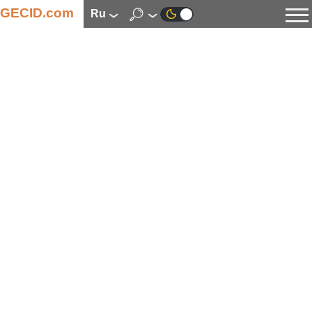
GECID.com
ru
Новости
Видео
Обзоры
Цифровая индустрия
Процессоры
Оперативная память
Материнские платы
Видеокарты
Системы охлаждения
Накопители
Корпуса
Источники питания
Мультимедиа
Цифровое фото и видео
Мониторы