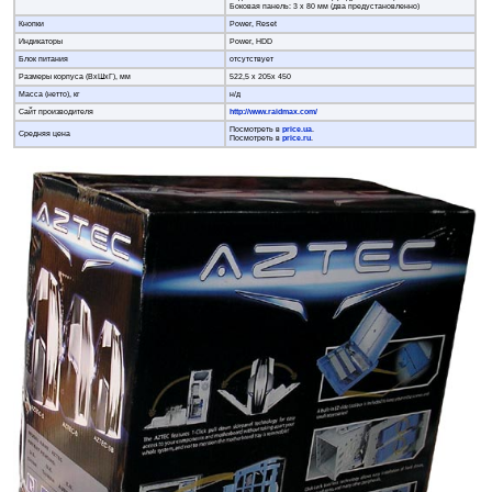
Боковая панель: 3 х 80 мм (два предустановленно)
Кнопки
Power, Reset
Индикаторы
Power, HDD
Блок питания
отсутствует
Размеры корпуса (ВхШхГ), мм
522,5 x 205x 450
Масса (нетто), кг
н/д
Сайт производителя
http://www.raidmax.com/
Посмотреть в
price.ua
.
Средняя цена
Посмотреть в
price.ru
.