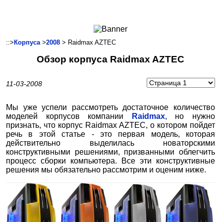
Ноутбуки и Планшеты
Смартфоны
Коммуникации
::>
Корпуса
>
2008
> Raidmax AZTEC
Периферия
Обзор корпуса Raidmax AZTEC
Автоэлектроника
Программное обеспечение
11-03-2008
Игры
Мы уже успели рассмотреть достаточное количество
моделей корпусов компании
Raidmax
, но нужно
признать, что корпус Raidmax AZTEC, о котором пойдет
речь в этой статье - это первая модель, которая
действительно выделилась новаторскими
конструктивными решениями, призванными облегчить
процесс сборки компьютера. Все эти конструктивные
решения мы обязательно рассмотрим и оценим ниже.