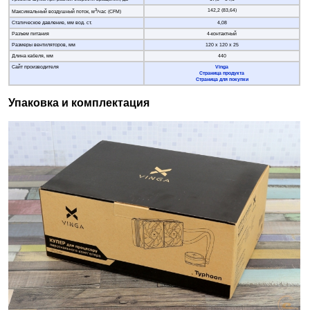
3
142,2 (83,64)
Максимальный воздушный поток, м
/час (CFM)
Статическое давление, мм вод. ст.
4,08
Разъем питания
4-контактный
Размеры вентиляторов, мм
120 х 120 х 25
Длина кабеля, мм
440
Сайт производителя
Vinga
Страница продукта
Страница для покупки
Упаковка и комплектация