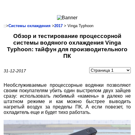
Ноутбуки и Планшеты
Смартфоны
Коммуникации
::>
Системы охлаждения
>
2017
> Vinga Typhoon
Периферия
Обзор и тестирование процессорной
Автоэлектроника
системы водяного охлаждения Vinga
Программное обеспечение
Typhoon: тайфун для производительного
ПК
Игры
31-12-2017
Необслуживаемые процессорные водянки позволяют
своим покупателям убить один выстрелом двух зайцев
сразу: использовать любимый «камень» в далеко не
штатном режиме и как можно быстрее выводить
нагретый воздух за пределы ПК. А если повезет, то
охладитель еще и будет тихо работать.