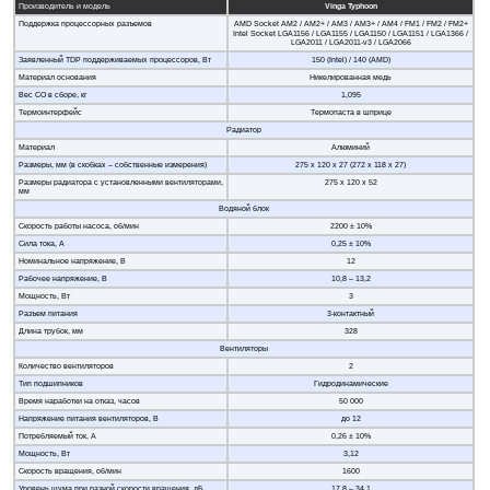
Производитель и модель
Vinga Typhoon
Поддержка процессорных разъемов
AMD Socket AM2 / AM2+ / AM3 / AM3+ / AM4 / FM1 / FM2 / FM2+
Intel Socket LGA1156 / LGA1155 / LGA1150 / LGA1151 / LGA1366 /
LGA2011 / LGA2011-v3 / LGA2066
Заявленный TDP поддерживаемых процессоров, Вт
150 (Intel) / 140 (AMD)
Материал основания
Никелированная медь
Вес СО в сборе, кг
1,095
Термоинтерфейс
Термопаста в шприце
Радиатор
Материал
Алюминий
Размеры, мм (в скобках – собственные измерения)
275 x 120 x 27 (272 x 118 x 27)
Размеры радиатора с установленными вентиляторами,
275 x 120 x 52
мм
Водяной блок
Скорость работы насоса, об/мин
2200 ± 10%
Сила тока, А
0,25 ± 10%
Номинальное напряжение, В
12
Рабочее напряжение, В
10,8 – 13,2
Мощность, Вт
3
Разъем питания
3-контактный
Длина трубок, мм
328
Вентиляторы
Количество вентиляторов
2
Тип подшипников
Гидродинамические
Время наработки на отказ, часов
50 000
Напряжение питания вентиляторов, В
до 12
Потребляемый ток, А
0,26 ± 10%
Мощность, Вт
3,12
Скорость вращения, об/мин
1600
Уровень шума при разной скорости вращения, дБ
17,8 – 34,1