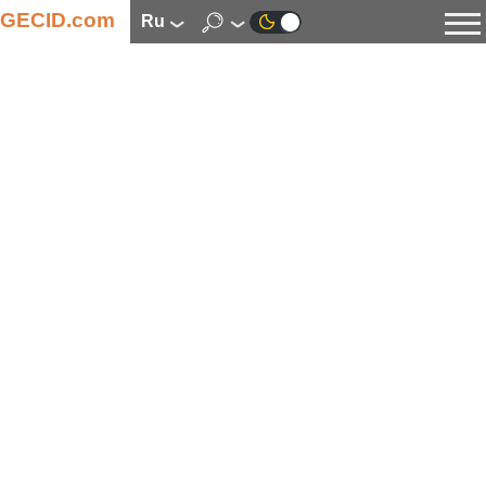
GECID.com
ru
Новости
Видео
Обзоры
Цифровая индустрия
Процессоры
Оперативная память
Материнские платы
Видеокарты
Системы охлаждения
Накопители
Корпуса
Источники питания
Мультимедиа
Цифровое фото и видео
Мониторы