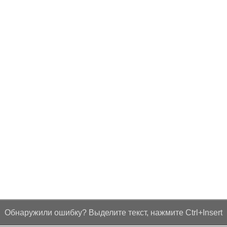
Обнаружили ошибку? Выделите текст, нажмите Ctrl+Insert