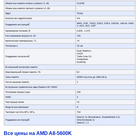
Объем кэш-памяти второго уровня L2, КБ
2x2048
Объем кэш-памяти третьего уровня L3, КБ
-
Ядро
Trinity
Количество ядер/потоков
4/4
MMX, SSE, SSE2, SSE3, SSE4, SSE4A, x86-64, AMD-
Поддержка инструкций
V, AES, AVX, XOP
Напряжение питания, В
0,825 - 1,475
Рассеиваемая мощность, Вт
100
Критическая температура, °C
74
Техпроцесс
32 нм
Dual Graphics
UVD3
Поддержка технологий
Turbo Core 3.0
PowerNow!
Eyefinity
Встроенный контролер памяти
Максимальный объем памяти, ГБ
64
Типы памяти
DDR3 (частота до 1866 МГц)
Число каналов памяти
2
Встроенное графическое ядро Radeon HD 7660D
Потоковые процессоры
256
SIMD
4
Текстурные блоки
16
Модули растеризации
8
Тактовая частота GPU, МГц
760
DirectX 11 (Tessellation, ShaderModel 5.0)
Поддержка инструкций
DirectCompute 11
OpenCL 1.1
Все цены на AMD A8-5600K