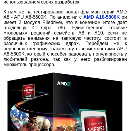
использованием своих разработок.
К нам же на тестирование попал флагман серии AMD
A8 - APU A8-5600K. По аналогии с
AMD A10-5800K
он
имеет 2 модуля Piledriver, что в конечном итоге дает
владельцу 4 ядра х86. Единственное отличие
«топовых» решений семейств A8 и A10, если не
обращать внимания на тактовую частоту, состоит в
различных графических ядрах. Перейдем же к
непосредственному знакомству с возможностями APU
A8-5600K, который способен завоевать популярность у
любителей разгона, так как у него разблокирован
множитель процессора.