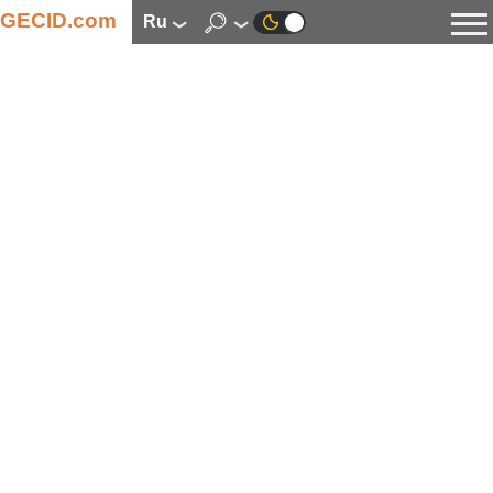
GECID.com
ru
Новости
Видео
Обзоры
Цифровая индустрия
Процессоры
Оперативная память
Материнские платы
Видеокарты
Системы охлаждения
Накопители
Корпуса
Источники питания
Мультимедиа
Цифровое фото и видео
Мониторы