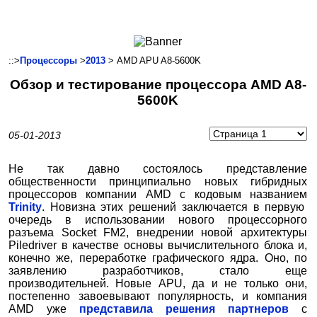
Ноутбуки и Планшеты
Смартфоны
Коммуникации
::>
Процессоры
>
2013
> AMD APU A8-5600K
Периферия
Обзор и тестирование процессора AMD A8-
Автоэлектроника
5600K
Программное обеспечение
Игры
05-01-2013
Не так давно состоялось представление
общественности принципиально новых гибридных
процессоров компании AMD с кодовым названием
Trinity
. Новизна этих решений заключается в первую
очередь в использовании нового процессорного
разъема Socket FM2, внедрении новой архитектуры
Piledriver в качестве основы вычислительного блока и,
конечно же, переработке графического ядра. Оно, по
заявлению разработчиков, стало еще
производительней. Новые APU, да и не только они,
постепенно завоевывают популярность, и компания
AMD уже
представила решения партнеров
с