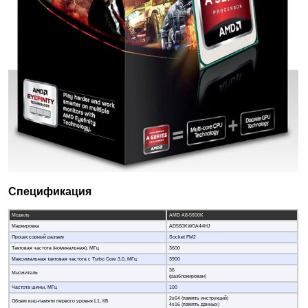
Спецификация
Модель
AMD A8-5600K
Маркировка
AD560KW0A44HJ
Процессорный разъем
Socket FM2
Тактовая частота (номинальная), МГц
3600
Максимальная тактовая частота с Turbo Core 3.0, МГц
3900
36
Множитель
(разблокирован)
Частота шины, МГц
100
2х64 (память инструкций)
Объем кэш-памяти первого уровня L1, КБ
4х16 (память данных)