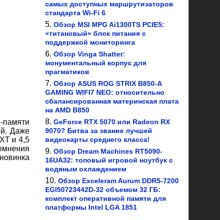
самых доступных маршрутизаторов
стандарта Wi-Fi 6
Обзор MSI MPG Ai1300TS PCIE5:
«титановый» блок питания с
поддержкой мониторинга
Обзор Vinga Shatter:
монументальный корпус для
прагматиков
Обзор ASUS ROG STRIX B850-A
GAMING WIFI7 NEO: относительно
сбалансированная материнская плата
на AMD B850
ш-памяти
GeForce RTX 5070 или Radeon RX
ый. Даже
9070? Битва за звание лучшей
XT и 4,5
видеокарты среднего класса!
сомнения
Обзор Dream Machines RT5090-
новинка
16UA32: топовый игровой ноутбук с
водяным охлаждением
Обзор Exceleram Aurum DDR5-7200
EGI50723442D-32 объемом 32 ГБ:
комплект оперативной памяти для
платформы Intel LGA 1851