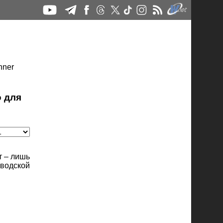
о для
т – лишь
аводской