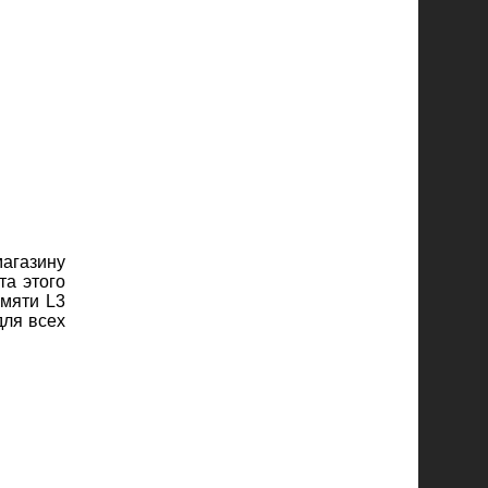
агазину
та этого
амяти L3
для всех