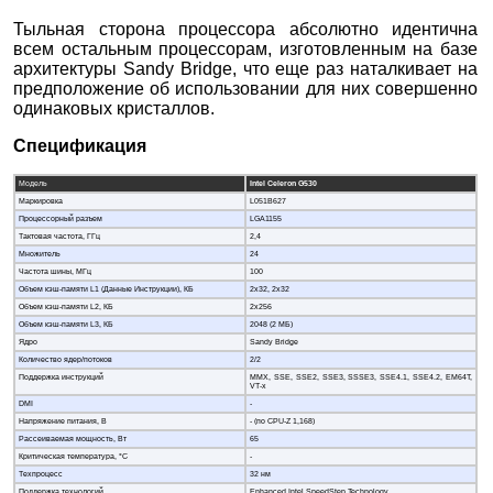
Тыльная сторона процессора абсолютно идентична
всем остальным процессорам, изготовленным на базе
архитектуры Sandy Bridge, что еще раз наталкивает на
предположение об использовании для них совершенно
одинаковых кристаллов.
Спецификация
Модель
Intel Celeron G530
Маркировка
L051B627
Процессорный разъем
LGA1155
Тактовая частота, ГГц
2,4
Множитель
24
Частота шины, МГц
100
Объем кэш-памяти L1 (Данные Инструкции), КБ
2x32, 2x32
Объем кэш-памяти L2, КБ
2x256
Объем кэш-памяти L3, КБ
2048 (2 МБ)
Ядро
Sandy Bridge
Количество ядер/потоков
2/2
Поддержка инструкций
MMX, SSE, SSE2, SSE3, SSSE3, SSE4.1, SSE4.2, EM64T,
VT-x
DMI
-
Напряжение питания, В
- (по CPU-Z 1,168)
Рассеиваемая мощность, Вт
65
Критическая температура, °C
-
Техпроцесс
32 нм
Поддержка технологий
Enhanced Intel SpeedStep Technology