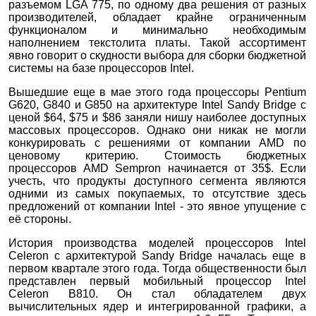
разъемом LGA 775, по одному два решения от разных
производителей, обладает крайне ограниченным
функционалом и минимально необходимым
наполнением текстолита платы. Такой ассортимент
явно говорит о скудности выбора для сборки бюджетной
системы на базе процессоров Intel.
Вышедшие еще в мае этого года процессоры Pentium
G620, G840 и G850 на архитектуре Intel Sandy Bridge с
ценой $64, $75 и $86 заняли нишу наиболее доступных
массовых процессоров. Однако они никак не могли
конкурировать с решениями от компании AMD по
ценовому критерию. Стоимость бюджетных
процессоров AMD Sempron начинается от 35$. Если
учесть, что продукты доступного сегмента являются
одними из самых покупаемых, то отсутствие здесь
предложений от компании Intel - это явное упущение с
её стороны.
История производства моделей процессоров Intel
Celeron с архитектурой Sandy Bridge началась еще в
первом квартале этого года. Тогда общественности был
представлен первый мобильный процессор Intel
Celeron B810. Он стал обладателем двух
вычислительных ядер и интегрированной графики, а