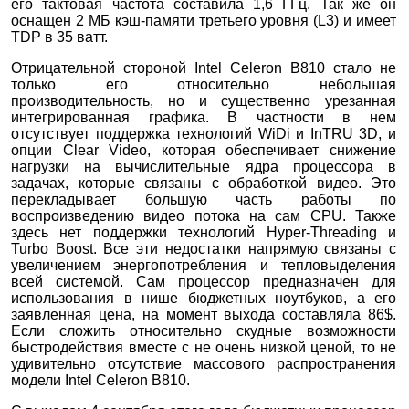
его тактовая частота составила 1,6 ГГц. Так же он
оснащен 2 МБ кэш-памяти третьего уровня (L3) и имеет
TDP в 35 ватт.
Отрицательной стороной Intel Celeron B810 стало не
только его относительно небольшая
производительность, но и существенно урезанная
интегрированная графика. В частности в нем
отсутствует поддержка технологий WiDi и InTRU 3D, и
опции Clear Video, которая обеспечивает снижение
нагрузки на вычислительные ядра процессора в
задачах, которые связаны с обработкой видео. Это
перекладывает большую часть работы по
воспроизведению видео потока на сам CPU. Также
здесь нет поддержки технологий Hyper-Threading и
Turbo Boost. Все эти недостатки напрямую связаны с
увеличением энергопотребления и тепловыделения
всей системой. Сам процессор предназначен для
использования в нише бюджетных ноутбуков, а его
заявленная цена, на момент выхода составляла 86$.
Если сложить относительно скудные возможности
быстродействия вместе с не очень низкой ценой, то не
удивительно отсутствие массового распространения
модели Intel Celeron B810.