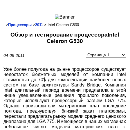
Ноутбуки и Планшеты
Смартфоны
Коммуникации
::>
Процессоры
>
2011
> Intel Celeron G530
Периферия
Обзор и тестирование процессораIntel
Автоэлектроника
Celeron G530
Программное обеспечение
Игры
04-09-2011
Уже более полугода на рынке процессоров существует
недостаток бюджетных моделей от компании Intel
стоимостью до 70$ для комплектации наиболее новых
систем на базе архитектуры Sandy Bridge. Компания
Intel длительный период времени предлагала в этой
нише удешевленные решения прошлого поколения,
которые используют процессорный разъем LGA 775.
Однако производители материнских плат последние
полгода, предчувствуя близкий закат платформы,
перестали предлагать рынку модели среднего ценового
диапазона для LGA 775. Имеющееся в наших магазинах
небольшое число моделей материнских плат с