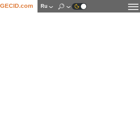
GECID.com
ru
Новости
Видео
Обзоры
Цифровая индустрия
Процессоры
Оперативная память
Материнские платы
Видеокарты
Системы охлаждения
Накопители
Корпуса
Источники питания
Мультимедиа
Цифровое фото и видео
Мониторы