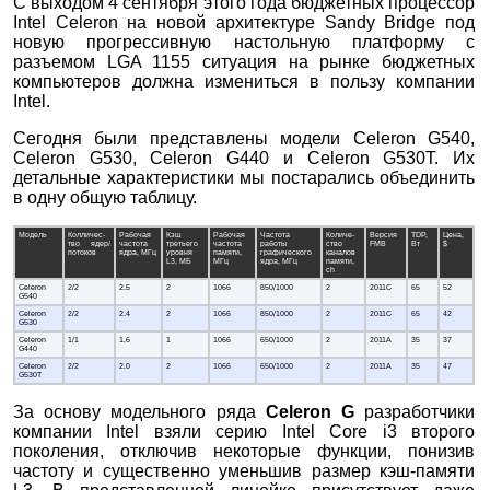
С выходом 4 сентября этого года бюджетных процессор
Intel Celeron на новой архитектуре Sandy Bridge под
новую прогрессивную настольную платформу c
разъемом LGA 1155 ситуация на рынке бюджетных
компьютеров должна измениться в пользу компании
Intel.
Сегодня были представлены модели Celeron G540,
Celeron G530, Celeron G440 и Celeron G530T. Их
детальные характеристики мы постарались объединить
в одну общую таблицу.
Модель
Колличес-
Рабочая
Кэш
Рабочая
Частота
Количе-
Версия
TDP,
Цена,
тво ядер/
частота
третьего
частота
работы
ство
FMB
Вт
$
потоков
ядра, МГц
уровня
памяти,
графического
каналов
L3, МБ
МГц
ядра, МГц
памяти,
ch
Celeron
2/2
2.5
2
1066
850/1000
2
2011C
65
52
G540
Celeron
2/2
2.4
2
1066
850/1000
2
2011C
65
42
G530
Celeron
1/1
1.6
1
1066
650/1000
2
2011A
35
37
G440
Celeron
2/2
2.0
2
1066
650/1000
2
2011A
35
47
G530T
За основу модельного ряда
Celeron G
разработчики
компании Intel взяли серию Intel Core i3 второго
поколения, отключив некоторые функции, понизив
частоту и существенно уменьшив размер кэш-памяти