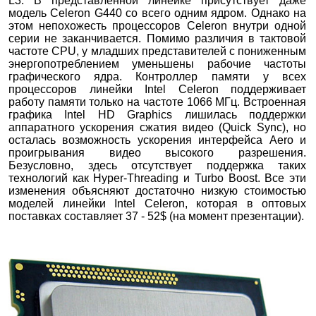
L3. В представленной линейке присутствует даже
модель Celeron G440 со всего одним ядром. Однако на
этом непохожесть процессоров Celeron внутри одной
серии не заканчивается. Помимо различия в тактовой
частоте CPU, у младших представителей с пониженным
энергопотреблением уменьшены рабочие частоты
графического ядра. Контроллер памяти у всех
процессоров линейки Intel Celeron поддерживает
работу памяти только на частоте 1066 МГц. Встроенная
графика Intel HD Graphics лишилась поддержки
аппаратного ускорения сжатия видео (Quick Sync), но
осталась возможность ускорения интерфейса Aero и
проигрывания видео высокого разрешения.
Безусловно, здесь отсутствует поддержка таких
технологий как Hyper-Threading и Turbo Boost. Все эти
изменения объясняют достаточно низкую стоимостью
моделей линейки Intel Celeron, которая в оптовых
поставках составляет 37 - 52$ (на момент презентации).