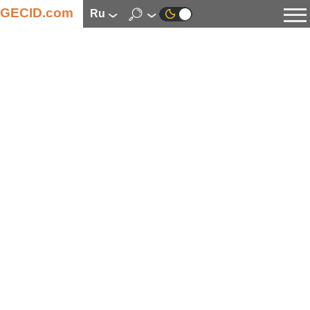
GECID.com
ru
Новости
Видео
Обзоры
Цифровая индустрия
Процессоры
Оперативная память
Материнские платы
Видеокарты
Системы охлаждения
Накопители
Корпуса
Источники питания
Мультимедиа
Цифровое фото и видео
Мониторы