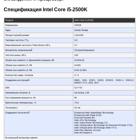
Спецификация Intel Core i5-2500K
Модель
Intel Core i5-2500K
Маркировка
SR008
Ядро
Sandy Bridge
Процессорный разъем
LGA1155
Тактовая частота, ГГц
3,3
Максимальная частота в Turbo Boost, МГц
3,7
Множитель номинальный
33 (разблокирован)
Частота шины, МГц
100
Объем кэш-памяти L1 (ДанныеИнструкции), КБ
4x324x32
Объем кэш-памяти L2, КБ
4x256
Объем кэш-памяти L3, КБ
6144 (6 МБ)
Количество ядер / потоков
4 / 4
Поддержка инструкций
MMX, SSE, SSE2, SSE3, SSSE3, SSE4.1, SSE4.2,
EM64T, VT-x, AES, AVX
DMI
5,0 ГT/c
Напряжение питания, В
Не более 1,38
Рассеиваемая мощность, Вт
95
Критическая температура, °C
72,6
Техпроцесс
32 нм
Поддержка технологий
Enhanced Intel SpeedStep Technology
Enhanced Halt State (C1E)
Execute Disable Bit
Intel vPro Technology
Intel Turbo Boost Technology 2.0
Intel Virtualization Technology for Directed I/O (Intel VT-d)
Intel Virtualization Technology (Intel VT-x)
Intel Flex Memory Access
Intel HD Graphics
Встроенный контролер памяти