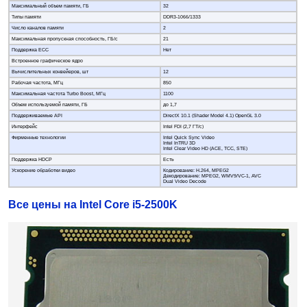
Максимальный объем памяти, ГБ
32
Типы памяти
DDR3-1066/1333
Число каналов памяти
2
Максимальная пропускная способность, ГБ/c
21
Поддержка ECC
Нет
Встроенное графическое ядро
Вычислительных конвейеров, шт
12
Рабочая частота, МГц
850
Максимальная частота Turbo Boost, МГц
1100
Объем используемой памяти, ГБ
до 1,7
Поддерживаемые API
DirectX 10.1 (Shader Model 4.1) OpenGL 3.0
Интерфейс
Intel FDI (2,7 ГТ/с)
Фирменные технологии
Intel Quick Sync Video
Intel InTRU 3D
Intel Clear Video HD (ACE, TCC, STE)
Поддержка HDCP
Есть
Ускорение обработки видео
Кодирование: H.264, MPEG2
Декодирование: MPEG2, WMV9/VC-1, AVC
Dual Video Decode
Все цены на Intel Core i5-2500K