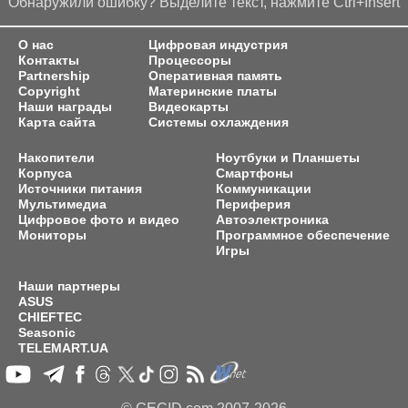
Обнаружили ошибку? Выделите текст, нажмите Ctrl+Insert
О нас
Цифровая индустрия
Контакты
Процессоры
Partnership
Оперативная память
Copyright
Материнские платы
Наши награды
Видеокарты
Карта сайта
Системы охлаждения
Накопители
Ноутбуки и Планшеты
Корпуса
Смартфоны
Источники питания
Коммуникации
Мультимедиа
Периферия
Цифровое фото и видео
Автоэлектроника
Мониторы
Программное обеспечение
Игры
Наши партнеры
ASUS
CHIEFTEC
Seasonic
TELEMART.UA