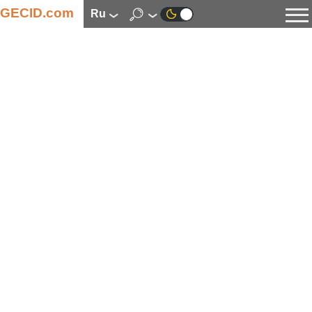
GECID.com
ru
Новости
Видео
Обзоры
Цифровая индустрия
Процессоры
Оперативная память
Материнские платы
Видеокарты
Системы охлаждения
Накопители
Корпуса
Источники питания
Мультимедиа
Цифровое фото и видео
Мониторы