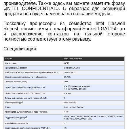
производителе. Также здесь вы можете заметить фразу
«INTEL CONFIDENTIAL». В образцах для розничной
продажи она будет заменена на название модели.
Поскольку процессоры из семейства Intel Haswell
Refresh совместимы с платформой Socket LGA1150, то
и расположение контактов на тыльной стороне
полностью соответствует этому разъему.
Спецификация:
Модель
Intel Core i5-4690T
Маркировка
QF4R
Процессорный разъем
Socket LGA1150
Тактовая частота (номинальная / в турборежиме), МГц
2500 / 3500
Множитель (номинальный / в турборежиме)
25 / 35
Опорная частота, МГц
100
4 х 32 (память инструкций)
Объем кэш-памяти первого уровня L1, КБ
4 х 32 (память данных)
Объем кэш-памяти второго уровня L2, КБ
4 х 256
Объем кэш-памяти третьего уровня L3, МБ
6
Микроархитектура
Intel Haswell
Ядро
Intel Haswell Refresh
Количество вычислительных ядер / потоков
4 / 4
MMX, SSE, SSE2, SSE3, SSSE3, SSE4.1, SSE4.2, EM64T,
Поддержка инструкций
VT-x, AES, AVX, AVX2, FMA3
Напряжение питания, В
-
Максимальная расчетная мощность (TDP), Вт
45