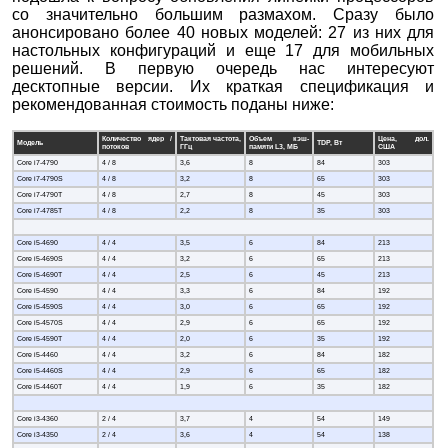
со значительно большим размахом. Сразу было
анонсировано более 40 новых моделей: 27 из них для
настольных конфигураций и еще 17 для мобильных
решений. В первую очередь нас интересуют
десктопные версии. Их краткая спецификация и
рекомендованная стоимость поданы ниже:
Количество ядер /
Тактовая частота,
Объем кэш-
Цена
,
дол
.
Модель
TDP, Вт
потоков
ГГц
памяти L3, МБ
США
Core i7-4790
4 / 8
3,6
8
84
303
Core i7-4790S
4 / 8
3,2
8
65
303
Core i7-4790T
4 / 8
2,7
8
45
303
Core i7-4785T
4 / 8
2,2
8
35
303
Core i5-4690
4 / 4
3,5
6
84
213
Core i5-4690S
4 / 4
3,2
6
65
213
Core i5-4690T
4 / 4
2,5
6
45
213
Core i5-4590
4 / 4
3,3
6
84
192
Core i5-4590S
4 / 4
3,0
6
65
192
Core i5-4570S
4 / 4
2,9
6
65
192
Core i5-4590T
4 / 4
2,0
6
35
192
Core i5-4460
4 / 4
3,2
6
84
182
Core i5-4460S
4 / 4
2,9
6
65
182
Core i5-4460T
4 / 4
1,9
6
35
182
Core i3-4360
2 / 4
3,7
4
54
149
Core i3-4350
2 / 4
3,6
4
54
138