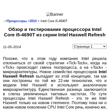
Ноутбуки и Планшеты
Смартфоны
Коммуникации
::>
Процессоры
>
2014
> Intel Core i5-4690T
Периферия
Обзор и тестирование процессора Intel
Автоэлектроника
Core i5-4690T из серии Intel Haswell Refresh
Программное обеспечение
Игры
11-05-2014
Похоже, что в этом году компания Intel решила
отклониться от своей стратегии «Tick-Tock», когда на
«Tick» происходит смена техпроцесса, а на «Tock» -
микроархитектуры. Новое семейство процессоров
Intel
Haswell Refresh
выпадает из этой концепции, так как
они построены по той же 22-нм технологии, что и
модели Intel Haswell и используют аналогичную
микроархитектуру. Единственная разница заключается
в слегка увеличенных тактовых частотах. По сути
процессоры Intel Haswell Refresh - это те же Intel
Haswell только на новом степпинге. Поэтому пока ни о
каком новом поколении CPU Intel Core речь, конечно же,