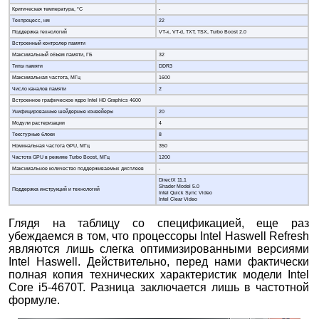
Критическая температура, °C
-
Техпроцесс, нм
22
Поддержка технологий
VT-x, VT-d, TXT, TSX, Turbo Boost 2.0
Встроенный контролер памяти
Максимальный объем памяти, ГБ
32
Типы памяти
DDR3
Максимальная частота, МГц
1600
Число каналов памяти
2
Встроенное графическое ядро Intel HD Graphics 4600
Унифицированные шейдерные конвейеры
20
Модули растеризации
4
Текстурные блоки
8
Номинальная частота GPU, МГц
350
Частота GPU в режиме Turbo Boost, МГц
1200
Максимальное количество поддерживаемых дисплеев
-
DirectX 11.1
Shader Model 5.0
Поддержка инструкций и технологий
Intel Quick Sync Video
Intel Clear Video
Глядя на таблицу со спецификацией, еще раз
убеждаемся в том, что процессоры Intel Haswell Refresh
являются лишь слегка оптимизированными версиями
Intel Haswell. Действительно, перед нами фактически
полная копия технических характеристик модели Intel
Core i5-4670T. Разница заключается лишь в частотной
формуле.