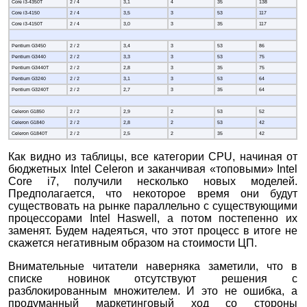
Core i3-4350T
2 / 4
3,1
4
35
138
Core i3-4150
2 / 4
3,5
3
53
117
Core i3-4150T
2 / 4
3,0
3
35
117
Pentium G3450
2 / 2
3,4
3
53
86
Pentium G3440
2 / 2
3,3
3
53
75
Pentium G3440T
2 / 2
2,8
3
35
75
Pentium G3240
2 / 2
3,1
3
53
64
Pentium G3240T
2 / 2
2,7
3
35
64
Celeron G1850
2 / 2
2,9
2
53
52
Celeron G1840
2 / 2
2,8
2
53
42
Celeron G1840T
2 / 2
2,5
2
35
42
Как видно из таблицы, все категории CPU, начиная от
бюджетных Intel Celeron и заканчивая «топовыми» Intel
Core i7, получили несколько новых моделей.
Предполагается, что некоторое время они будут
существовать на рынке параллельно с существующими
процессорами Intel Haswell, а потом постепенно их
заменят. Будем надеяться, что этот процесс в итоге не
скажется негативным образом на стоимости ЦП.
Внимательные читатели наверняка заметили, что в
списке новинок отсутствуют решения с
разблокированным множителем. И это не ошибка, а
продуманный маркетинговый ход со стороны